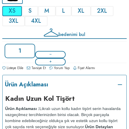
XS
S
M
L
XL
2XL
3XL
4XL
bedenimi bul
Listeye Ekle
Tavsiye Et
Yorum Yap
Fiyat Alarmı
Ürün Açıklaması
Kadın Uzun Kol Tişört
Ürün Açıklaması :
Likralı uzun kollu kadın tişört serin havalarda
vazgeçilmez tercihlerinizden birisi olacak. Birçok parçayla
kombine edebileceğiniz oldukça şık ve estetik uzun kollu tişört
çok sayıda renk seçeneğiyle size sunuluyor.
Ürün Detayları