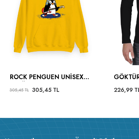
ROCK PENGUEN UNISEX
GÖKTÜR
KAPÜŞONLU SWEATSHIRT
ERKEK 
305,45
TL
226,99
T
305,45
TL