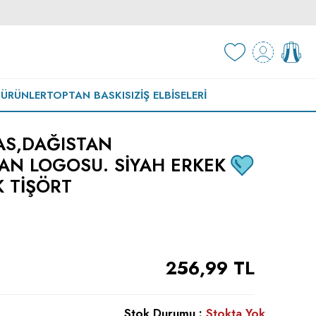
 ÜRÜNLER
TOPTAN BASKISIZ
İŞ ELBISELERI
AS,DAĞISTAN
AN LOGOSU. SIYAH ERKEK
K TIŞÖRT
256,99
TL
Stok Durumu :
Stokta Yok