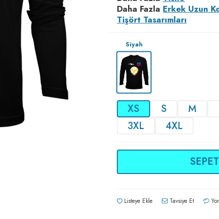
Daha Fazla
Erkek Uzun K
Tişört Tasarımları
Siyah
XS
S
M
3XL
4XL
SEPET
Listeye Ekle
Tavsiye Et
Yor