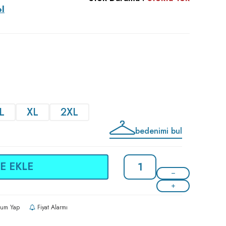
ol
L
XL
2XL
bedenimi bul
E EKLE
um Yap
Fiyat Alarmı