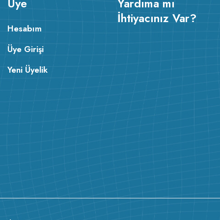
Üye
Yardıma mı
İhtiyacınız Var?
Hesabım
Üye Girişi
Yeni Üyelik