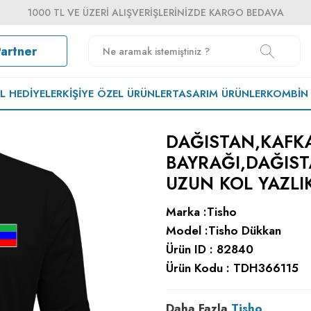
1000 TL VE ÜZERI ALIŞVERIŞLERINIZDE KARGO BEDAVA
Partner
EL HEDIYELER
KIŞIYE ÖZEL ÜRÜNLER
TASARIM ÜRÜNLER
KOMBIN
DAĞISTAN,KAFK
BAYRAĞI,DAĞIST
UZUN KOL YAZLI
Marka :
Tisho
Model :
Tisho Dükkan
Ürün ID :
82840
Ürün Kodu :
TDH366115
Daha Fazla
Tisho