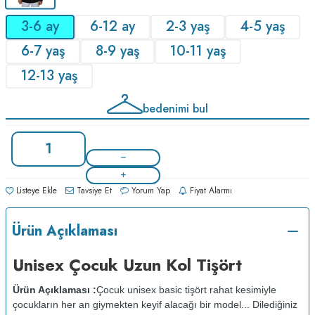
3-6 ay
6-12 ay
2-3 yaş
4-5 yaş
6-7 yaş
8-9 yaş
10-11 yaş
12-13 yaş
bedenimi bul
Listeye Ekle
Tavsiye Et
Yorum Yap
Fiyat Alarmı
Ürün Açıklaması
Unisex Çocuk Uzun Kol Tişört
Ürün Açıklaması :
Çocuk unisex basic tişört rahat kesimiyle
çocukların her an giymekten keyif alacağı bir model... Dilediğiniz