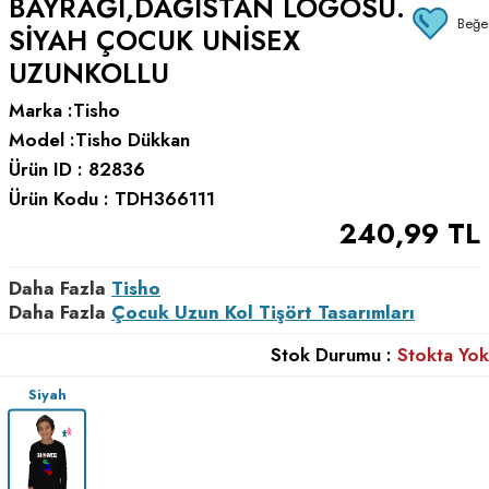
BAYRAĞI,DAĞISTAN LOGOSU.
Beğe
SIYAH ÇOCUK UNISEX
UZUNKOLLU
Marka :
Tisho
Model :
Tisho Dükkan
Ürün ID :
82836
Ürün Kodu :
TDH366111
240,99
TL
Daha Fazla
Tisho
Daha Fazla
Çocuk Uzun Kol Tişört Tasarımları
Stok Durumu :
Stokta Yok
Siyah