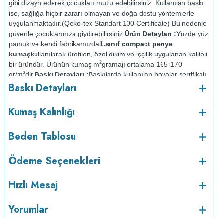
gibi dizayn ederek çocukları mutlu edebilirsiniz. Kullanılan baskı
ise, sağlığa hiçbir zararı olmayan ve doğa dostu yöntemlerle
uygulanmaktadır.(Qeko-tex Standart 100 Certificate) Bu nedenle
güvenle çocuklarınıza giydirebilirsiniz.
Ürün Detayları :
Yüzde yüz
pamuk ve kendi fabrikamızda
1.sınıf compact penye
kumaş
kullanılarak üretilen, özel dikim ve işçilik uygulanan kaliteli
2
bir üründür. Ürünün kumaş m
gramajı ortalama 165-170
2
gr/m
dir.
Baskı Detayları :
Baskılarda kullanılan boyalar sertifikalı
Baskı Detayları
ve güvenlidir; insan sağlığına zarar vermez.
Kumaş Kalınlığı :
Bakım :
Kısa programda
Kumaş Kalınlığı
o
maksimum 30
de ve tersten yıkanır.
Kuru temizleme
yapılmaz.
Kurutma makinesinde kurutulmaz.
Orta ısıda ve tersten
Beden Tablosu
Ödeme Seçenekleri
Hızlı Mesaj
Yorumlar