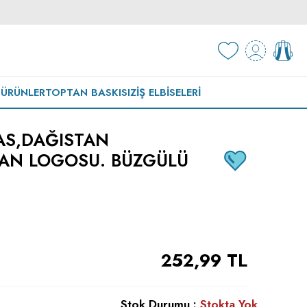
 ÜRÜNLER
TOPTAN BASKISIZ
İŞ ELBISELERI
AS,DAĞISTAN
TAN LOGOSU. BÜZGÜLÜ
252,99
TL
Stok Durumu :
Stokta Yok