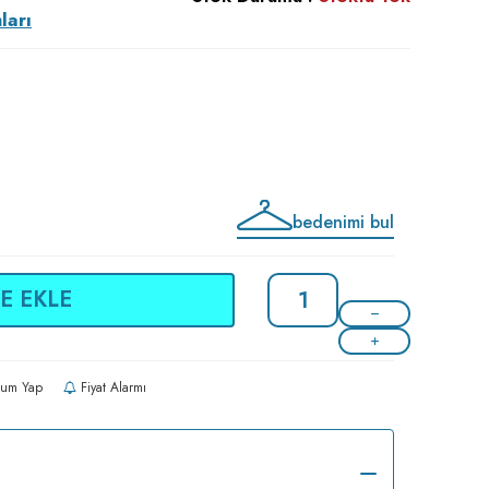
ları
bedenimi bul
E EKLE
um Yap
Fiyat Alarmı