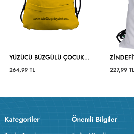
YÜZÜCÜ BÜZGÜLÜ ÇOCUK
ZINDEF
SIRT ÇANTASI
ÇANTAS
264,99
TL
227,99
T
ÇANTA
Kategoriler
Önemli Bilgiler