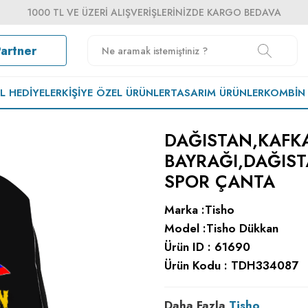
1000 TL VE ÜZERI ALIŞVERIŞLERINIZDE KARGO BEDAVA
Partner
EL HEDIYELER
KIŞIYE ÖZEL ÜRÜNLER
TASARIM ÜRÜNLER
KOMBIN
DAĞISTAN,KAFK
BAYRAĞI,DAĞIS
SPOR ÇANTA
Marka :
Tisho
Model :
Tisho Dükkan
Ürün ID :
61690
Ürün Kodu :
TDH334087
Daha Fazla
Tisho