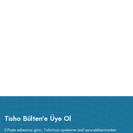
Tisho Bülten'e Üye Ol
E-Posta adresinizi girin, Tisho'nun üyelerine özel ayrıcalıklarımızdan