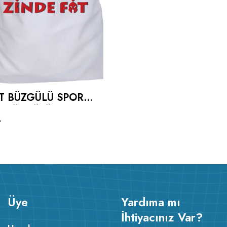
IT BÜZGÜLÜ SPORCU
I BÜZGÜLÜ SPOR
L
Üye
Yardıma mı
İhtiyacınız Var?