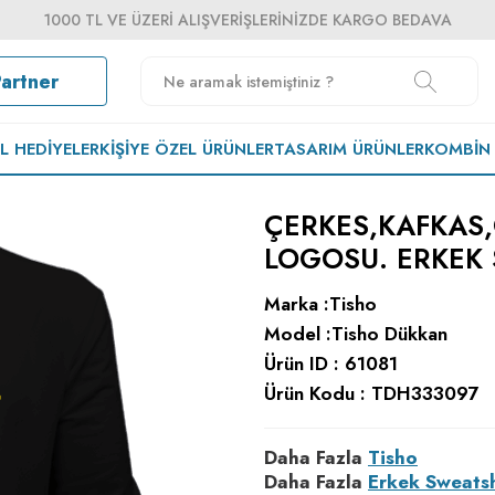
1000 TL VE ÜZERI ALIŞVERIŞLERINIZDE KARGO BEDAVA
Partner
EL HEDIYELER
KIŞIYE ÖZEL ÜRÜNLER
TASARIM ÜRÜNLER
KOMBIN
ÇERKES,KAFKAS,
LOGOSU. ERKEK
Marka :
Tisho
Model :
Tisho Dükkan
Ürün ID :
61081
Ürün Kodu :
TDH333097
Daha Fazla
Tisho
Daha Fazla
Erkek Sweatsh