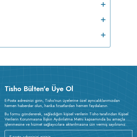
Tisho Bülten'e Üye Ol
E-Posta adresinizi girin, Tisho'nun üyelerine özel ayrıcalıklarımızdan
hemen haberdar olun, harika fırsatlardan hemen faydalanın.
Bu formu göndererek, sağladığım kişisel verilerin Tisho tarafından Kişisel
Verilerin Korunmasına İlişkin Aydınlatma Metni kapsamında bu amaçla
işlenmesine ve hizmet sağlayıcılara aktarılmasına izin vermiş sayılırsınız.