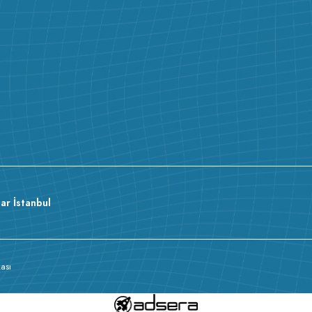
ar İstanbul
kası