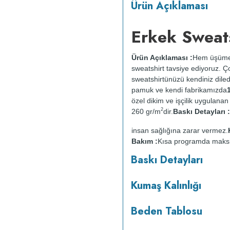
Ürün Açıklaması
Erkek Sweats
Ürün Açıklaması :
Hem üşümem
sweatshirt tavsiye ediyoruz. 
sweatshirtünüzü kendiniz diledi
pamuk ve kendi fabrikamızda
özel dikim ve işçilik uygulana
2
260 gr/m
dir.
Baskı Detayları :
insan sağlığına zarar vermez.
Bakım :
Kısa programda mak
yapılmaz.
Kurutma makinesind
Baskı Detayları
Kumaş Kalınlığı
Beden Tablosu