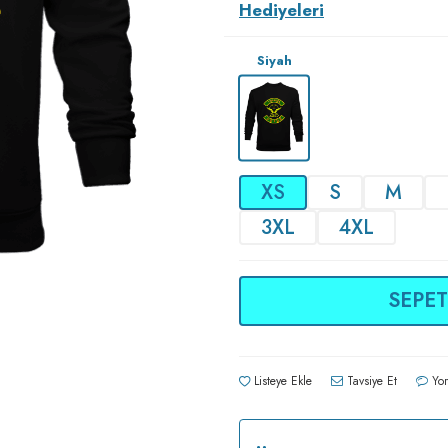
Hediyeleri
Siyah
XS
S
M
3XL
4XL
SEPET
Listeye Ekle
Tavsiye Et
Yor