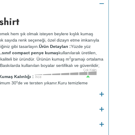
hirt
ek hem şık olmak isteyen beylere kışlık kumaş
Çok sayıda renk seçeneği, özel dizayn etme imkanıyla
ğiniz gibi tasarlayın.
Ürün Detayları :
Yüzde yüz
1.sınıf compact penye kumaş
kullanılarak üretilen,
2
n kaliteli bir üründür. Ürünün kumaş m
gramajı ortalama
Baskılarda kullanılan boyalar sertifikalı ve güvenlidir;
Kumaş Kalınlığı :
o
simum 30
de ve tersten yıkanır.
Kuru temizleme
e kurutulmaz.
Orta ısıda ve tersten ütülenir.