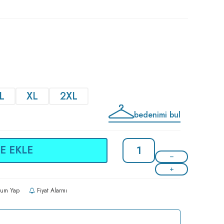
L
XL
2XL
bedenimi bul
E EKLE
um Yap
Fiyat Alarmı