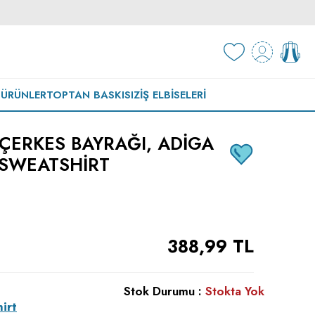
 ÜRÜNLER
TOPTAN BASKISIZ
İŞ ELBISELERI
ÇERKES BAYRAĞI, ADIGA
 SWEATSHIRT
388,99
TL
Stok Durumu :
Stokta Yok
irt