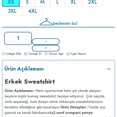
XS
S
M
L
XL
2XL
3XL
4XL
bedenimi bul
Listeye Ekle
Tavsiye Et
Yorum Yap
Fiyat Alarmı
Ürün Açıklaması
Erkek Sweatshirt
Ürün Açıklaması :
Hem üşümemek hem şık olmak isteyen
beylere kışlık kumaş sweatshirt tavsiye ediyoruz. Çok sayıda
renk seçeneği, özel dizayn etme imkanıyla sweatshirtünüzü
kendiniz dilediğiniz gibi tasarlayın.
Ürün Detayları :
Yüzde yüz
pamuk ve kendi fabrikamızda
1.sınıf compact penye