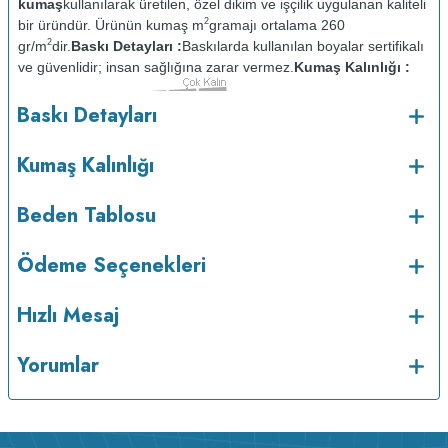
kumaş
kullanılarak üretilen, özel dikim ve işçilik uygulanan kaliteli
2
bir üründür. Ürünün kumaş m
gramajı ortalama 260
2
gr/m
dir.
Baskı Detayları :
Baskılarda kullanılan boyalar sertifikalı
ve güvenlidir; insan sağlığına zarar vermez.
Kumaş Kalınlığı :
Bakım :
Kısa programda
Baskı Detayları
o
maksimum 30
de ve tersten yıkanır.
Kuru temizleme
yapılmaz.
Kurutma makinesinde kurutulmaz.
Orta ısıda ve tersten
Kumaş Kalınlığı
Beden Tablosu
Ödeme Seçenekleri
Hızlı Mesaj
Yorumlar
ütülenir.