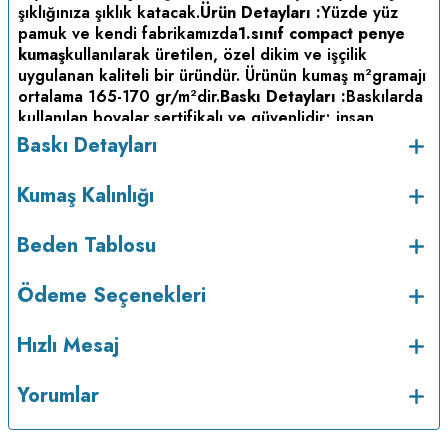
şıklığınıza şıklık katacak.
Ürün Detayları :
Yüzde yüz
pamuk ve kendi fabrikamızda
1.sınıf compact penye
kumaş
kullanılarak üretilen, özel dikim ve işçilik
uygulanan kaliteli bir üründür. Ürünün kumaş m
gramajı
2
ortalama 165-170 gr/m
dir.
Baskı Detayları :
Baskılarda
2
kullanılan boyalar sertifikalı ve güvenlidir; insan
sağlığına zarar vermez.
Kumaş Kalınlığı :
Baskı Detayları
Bakım :
Kısa programda
Kumaş Kalınlığı
maksimum 30
C sıcaklıkta ve tersten yıkanır.
Kuru
o
temizleme yapılmaz.
Kurutma makinesinde
kurutulmaz.
Orta ısıda ve tersten ütülenir.
Beden Tablosu
Ödeme Seçenekleri
Hızlı Mesaj
Yorumlar