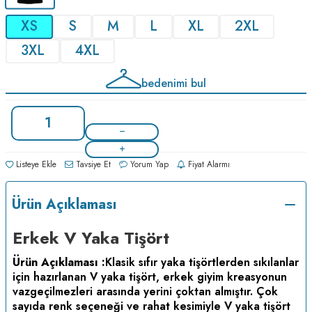
XS
S
M
L
XL
2XL
3XL
4XL
bedenimi bul
Listeye Ekle
Tavsiye Et
Yorum Yap
Fiyat Alarmı
Ürün Açıklaması
Erkek V Yaka Tişört
Ürün Açıklaması :
Klasik sıfır yaka tişörtlerden sıkılanlar
için hazırlanan V yaka tişört, erkek giyim kreasyonun
vazgeçilmezleri arasında yerini çoktan almıştır. Çok
sayıda renk seçeneği ve rahat kesimiyle V yaka tişört