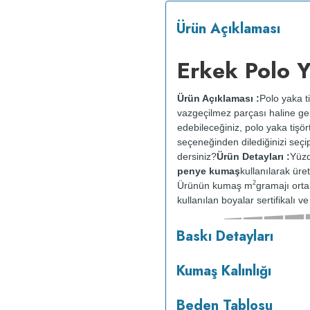
Ürün Açıklaması
Erkek Polo Y
Ürün Açıklaması :
Polo yaka t
vazgeçilmez parçası haline ge
edebileceğiniz, polo yaka tişör
seçeneğinden dilediğinizi seç
dersiniz?
Ürün Detayları :
Yüzd
penye kumaş
kullanılarak üret
2
Ürünün kumaş m
gramajı ort
kullanılan boyalar sertifikalı 
Kalınlığı :
Baskı Detayları
o
30
C sıcaklıkta ve tersten yıka
kurutulmaz.
Orta ısıda ve terst
Kumaş Kalınlığı
Beden Tablosu