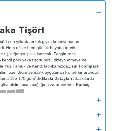
aka Tişört
işört son yıllarda erkek giyim kreasyonunun
ldi. Hem ofiste hem günlük hayatta tercih
tler şıklığınıza şıklık katacak. Zengin renk
ip kendi polo yaka tişörtünüzü dizayn etmeye ne
e Yüz Pamuk ve Kendi fabrikamızda
1.sınıf compact
ilen, özel dikim ve işçilik uygulanan kaliteli bir üründür.
2
alama 165-170 gr/m
dir.
Baskı Detayları :
Baskılarda
ve güvenlidir; insan sağlığına zarar vermez.
Kumaş
Bakım :
Kısa programda maksimum
nır.
Kuru temizleme yapılmaz.
Kurutma makinesinde
en ütülenir.