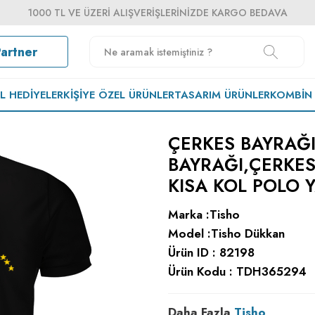
1000 TL VE ÜZERI ALIŞVERIŞLERINIZDE KARGO BEDAVA
Partner
EL HEDIYELER
KIŞIYE ÖZEL ÜRÜNLER
TASARIM ÜRÜNLER
KOMBIN
ÇERKES BAYRAĞI
BAYRAĞI,ÇERKES
KISA KOL POLO 
Marka :
Tisho
Model :
Tisho Dükkan
Ürün ID :
82198
Ürün Kodu :
TDH365294
Daha Fazla
Tisho