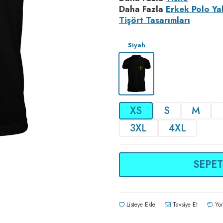
Daha Fazla
Erkek Polo Ya
Tişört Tasarımları
Siyah
XS
S
M
3XL
4XL
SEPET
Listeye Ekle
Tavsiye Et
Yor