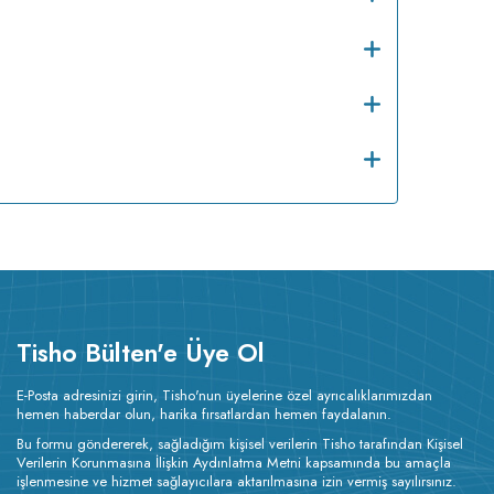
Tisho Bülten'e Üye Ol
E-Posta adresinizi girin, Tisho'nun üyelerine özel ayrıcalıklarımızdan
hemen haberdar olun, harika fırsatlardan hemen faydalanın.
Bu formu göndererek, sağladığım kişisel verilerin Tisho tarafından Kişisel
Verilerin Korunmasına İlişkin Aydınlatma Metni kapsamında bu amaçla
işlenmesine ve hizmet sağlayıcılara aktarılmasına izin vermiş sayılırsınız.