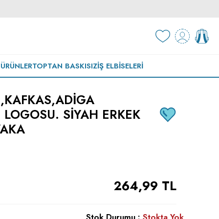
 ÜRÜNLER
TOPTAN BASKISIZ
İŞ ELBISELERI
,KAFKAS,ADIGA
 LOGOSU. SIYAH ERKEK
YAKA
264,99
TL
Stok Durumu :
Stokta Yok