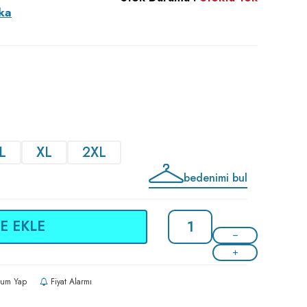
ka
L
XL
2XL
bedenimi bul
E EKLE
um Yap
Fiyat Alarmı