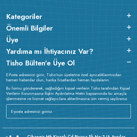
Kategoriler
Önemli Bilgiler
Üye
Yardıma mı İhtiyacınız Var?
Tisho Bülten'e Üye Ol
E-Posta adresinizi girin, Tisho'nun üyelerine özel ayrıcalıklarımızdan
hemen haberdar olun, harika fırsatlardan hemen faydalanın.
Bu formu göndererek, sağladığım kişisel verilerin Tisho tarafından Kişisel
Verilerin Korunmasına İlişkin Aydınlatma Metni kapsamında bu amaçla
işlenmesine ve hizmet sağlayıcılara aktarılmasına izin vermiş sayılırsınız.
Cihangir Mh Kirazlı Cd Piyasa Sk No:3/A Avcılar