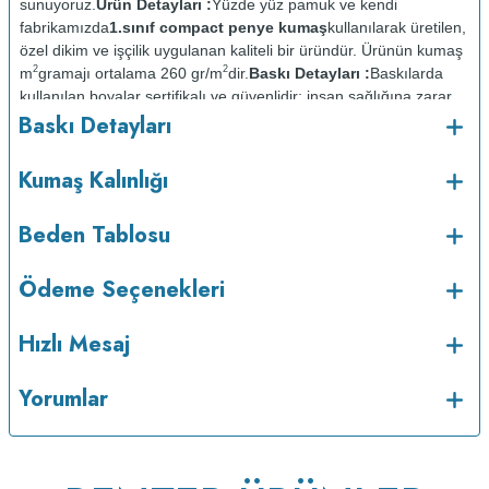
sunuyoruz.
Ürün Detayları :
Yüzde yüz pamuk ve kendi
fabrikamızda
1.sınıf compact penye kumaş
kullanılarak üretilen,
özel dikim ve işçilik uygulanan kaliteli bir üründür. Ürünün kumaş
2
2
m
gramajı ortalama 260 gr/m
dir.
Baskı Detayları :
Baskılarda
kullanılan boyalar sertifikalı ve güvenlidir; insan sağlığına zarar
Baskı Detayları
vermez.
Kumaş Kalınlığı :
o
Bakım :
Kısa programda maksimum 30
C de ve tersten
Kumaş Kalınlığı
yıkanır.
Kuru temizleme yapılmaz.
Kurutma makinesinde
kurutulmaz.
Orta ısıda ve tersten ütülenir.
Beden Tablosu
Ödeme Seçenekleri
Hızlı Mesaj
Yorumlar