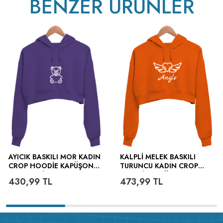
BENZER ÜRÜNLER
v233.25
AYICIK BASKILI MOR KADIN
KALPLI MELEK BASKILI
CROP HOODIE KAPÜŞONLU
TURUNCU KADIN CROP
SWEATSHIRT
HOODIE KAPÜŞONLU
430,99
TL
473,99
TL
SWEATSHIRT