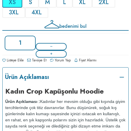
XS
S
M
L
XL
2XL
3XL
4XL
bedenimi bul
Listeye Ekle
Tavsiye Et
Yorum Yap
Fiyat Alarmı
Ürün Açıklaması
Kadın Crop Kapüşonlu Hoodie
Ürün Açıklaması :
Kadınlar her mevsim olduğu gibi kışında giyim
tercihlerinde çok titiz davranırlar. Bunu düşünürek, soğuk kış
günlerinde kalın kumaşı sayesinde içinizi ısıtacak en kullanışlı,
en rahat, en şık kapşonlu polarını sizin için hazırladık. Üstelik çok
sayıda renk seçeneği ve dilediğiniz gibi dizayn etme imkanı da