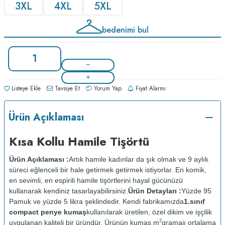
3XL
4XL
5XL
bedenimi bul
Listeye Ekle
Tavsiye Et
Yorum Yap
Fiyat Alarmı
Ürün Açıklaması
Kısa Kollu Hamile Tişörtü
Ürün Açıklaması :
Artık hamile kadınlar da şık olmak ve 9 aylık
süreci eğlenceli bir hale getirmek getirmek istiyorlar. En komik,
en sevimli, en espirili hamile tişörtlerini hayal gücünüzü
kullanarak kendiniz tasarlayabilirsiniz.
Ürün Detayları :
Yüzde 95
Pamuk ve yüzde 5 likra şeklindedir. Kendi fabrikamızda
1.sınıf
compact penye kumaş
kullanılarak üretilen, özel dikim ve işçilik
2
uygulanan kaliteli bir üründür. Ürünün kumaş m
gramajı ortalama