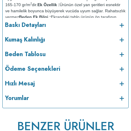
2
165-170 gr/m
dir.
Ek Özellik :
Ürünün özel yan şeritleri esnektir
ve hamilelik boyunca büyüyerek vucüda uyum sağlar. Rahatsızlık
vermez
Beden Ek Bilgi :
Ekrandaki tablo ürünün ön tarafının
Baskı Detayları
ölçüsüdür. Arka taraf ön taraftan 2cm daha kısadır.
Baskı
Detayları :
Baskılarda kullanılan boyalar sertifikalı ve güvenlidir;
insan sağlığına zarar vermez.
Kumaş Kalınlığı :
Kumaş Kalınlığı
Bakım :
Kısa programda
o
Beden Tablosu
maksimum 30
C de ve tersten yıkanır.
Kuru temizleme
yapılmaz.
Kurutma makinesinde kurutulmaz.
Orta ısıda ve tersten
Ödeme Seçenekleri
Hızlı Mesaj
Yorumlar
BENZER ÜRÜNLER