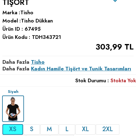
TIŞÖRT
Marka :
Tisho
Model :
Tisho Dükkan
Ürün ID :
67495
Ürün Kodu :
TDH343721
303,99
TL
Daha Fazla
Tisho
Daha Fazla
Kadın Hamile Tişört ve Tunik Tasarımları
Stok Durumu :
Stokta Yok
Siyah
XS
S
M
L
XL
2XL