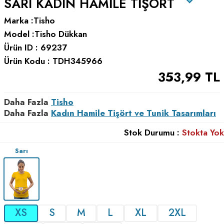
SARI KADIN HAMILE TIŞÖRT
Marka :
Tisho
Model :
Tisho Dükkan
Ürün ID :
69237
Ürün Kodu :
TDH345966
353,99
TL
Daha Fazla
Tisho
Daha Fazla
Kadın Hamile Tişört ve Tunik Tasarımları
Stok Durumu :
Stokta Yok
Sarı
XS
S
M
L
XL
2XL