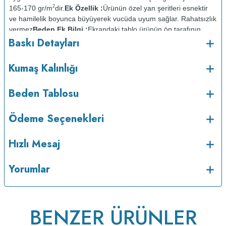
2
165-170 gr/m
dir.
Ek Özellik :
Ürünün özel yan şeritleri esnektir
ve hamilelik boyunca büyüyerek vucüda uyum sağlar. Rahatsızlık
vermez
Beden Ek Bilgi :
Ekrandaki tablo ürünün ön tarafının
Baskı Detayları
ölçüsüdür. Arka taraf ön taraftan 2cm daha kısadır.
Baskı
Detayları :
Baskılarda kullanılan boyalar sertifikalı ve güvenlidir;
insan sağlığına zarar vermez.
Kumaş Kalınlığı :
Kumaş Kalınlığı
Bakım :
Kısa programda
o
Beden Tablosu
maksimum 30
C de ve tersten yıkanır.
Kuru temizleme
yapılmaz.
Kurutma makinesinde kurutulmaz.
Orta ısıda ve tersten
Ödeme Seçenekleri
Hızlı Mesaj
Yorumlar
BENZER ÜRÜNLER