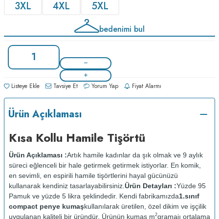
3XL
4XL
5XL
bedenimi bul
Listeye Ekle
Tavsiye Et
Yorum Yap
Fiyat Alarmı
Ürün Açıklaması
Kısa Kollu Hamile Tişörtü
Ürün Açıklaması :
Artık hamile kadınlar da şık olmak ve 9 aylık
süreci eğlenceli bir hale getirmek getirmek istiyorlar. En komik,
en sevimli, en espirili hamile tişörtlerini hayal gücünüzü
kullanarak kendiniz tasarlayabilirsiniz.
Ürün Detayları :
Yüzde 95
Pamuk ve yüzde 5 likra şeklindedir. Kendi fabrikamızda
1.sınıf
compact penye kumaş
kullanılarak üretilen, özel dikim ve işçilik
2
uygulanan kaliteli bir üründür. Ürünün kumaş m
gramajı ortalama