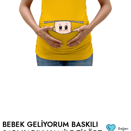
BEBEK GELIYORUM BASKILI
Beğen