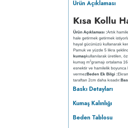
Ürün Açıklaması
Kısa Kollu H
Ürün Açıklaması :
Artık hamile
hale getirmek getirmek istiyorla
hayal gücünüzü kullanarak kend
Pamuk ve yüzde 5 likra şeklin
kumaş
kullanılarak üretilen, ö
2
kumaş m
gramajı ortalama 1
esnektir ve hamilelik boyunca
vermez
Beden Ek Bilgi :
Ekran
taraftan 2cm daha kısadır.
Bas
ve güvenlidir; insan sağlığına
Baskı Detayları
Kumaş Kalınlığı
tersten yıkanır.
Kuru temizleme
Beden Tablosu