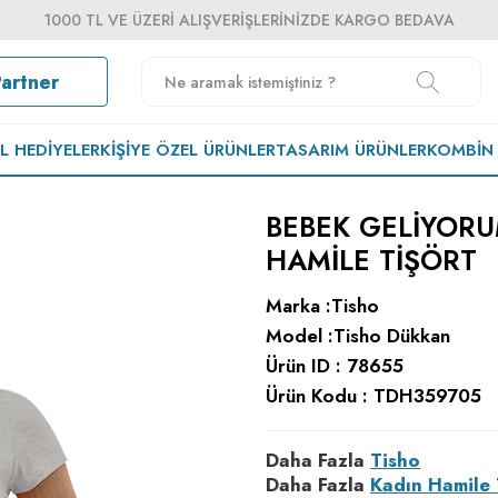
1000 TL VE ÜZERI ALIŞVERIŞLERINIZDE KARGO BEDAVA
Partner
EL HEDIYELER
KIŞIYE ÖZEL ÜRÜNLER
TASARIM ÜRÜNLER
KOMBIN
BEBEK GELIYORU
HAMILE TIŞÖRT
Marka :
Tisho
Model :
Tisho Dükkan
Ürün ID :
78655
Ürün Kodu :
TDH359705
Daha Fazla
Tisho
Daha Fazla
Kadın Hamile 