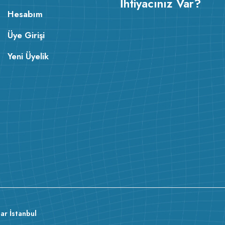
İhtiyacınız Var?
Hesabım
Üye Girişi
Yeni Üyelik
v233.25
ar İstanbul