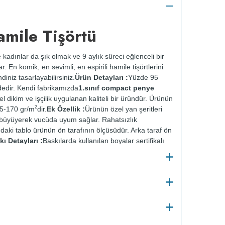
amile Tişörtü
 kadınlar da şık olmak ve 9 aylık süreci eğlenceli bir
r. En komik, en sevimli, en espirili hamile tişörtlerini
iniz tasarlayabilirsiniz.
Ürün Detayları :
Yüzde 95
dedir. Kendi fabrikamızda
1.sınıf compact penye
zel dikim ve işçilik uygulanan kaliteli bir üründür. Ürünün
2
65-170 gr/m
dir.
Ek Özellik :
Ürünün özel yan şeritleri
 büyüyerek vucüda uyum sağlar. Rahatsızlık
daki tablo ürünün ön tarafının ölçüsüdür. Arka taraf ön
kı Detayları :
Baskılarda kullanılan boyalar sertifikalı
 zarar vermez.
Kumaş Kalınlığı :
o
Bakım :
Kısa programda maksimum 30
C de ve
 yapılmaz.
Kurutma makinesinde kurutulmaz.
Orta