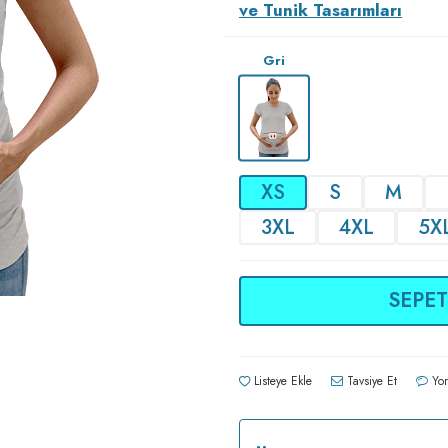
ve Tunik Tasarımları
Gri
XS
S
M
3XL
4XL
5X
SEPET
Listeye Ekle
Tavsiye Et
Yor