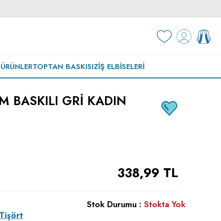
 ÜRÜNLER
TOPTAN BASKISIZ
İŞ ELBISELERI
M BASKILI GRI KADIN
338,99
TL
Stok Durumu :
Stokta Yok
Tişört