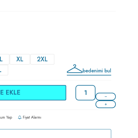
L
XL
2XL
L
bedenimi bul
E EKLE
um Yap
Fiyat Alarmı