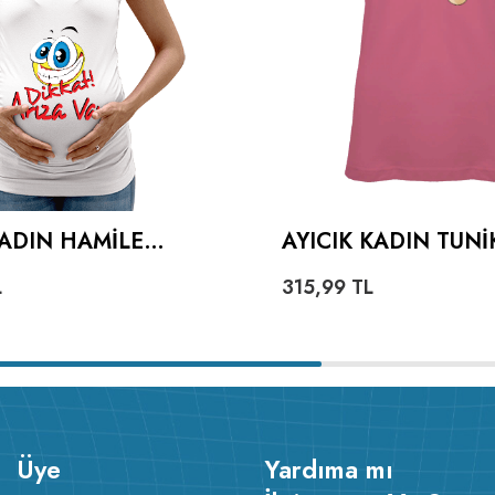
KADIN HAMILE
AYICIK KADIN TUNI
L
315,99
TL
Üye
Yardıma mı