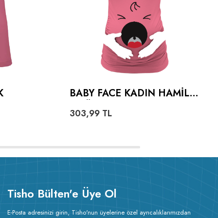
K
BABY FACE KADIN HAMILE
TIŞÖRT
303,99
TL
Tisho Bülten'e Üye Ol
E-Posta adresinizi girin, Tisho'nun üyelerine özel ayrıcalıklarımızdan