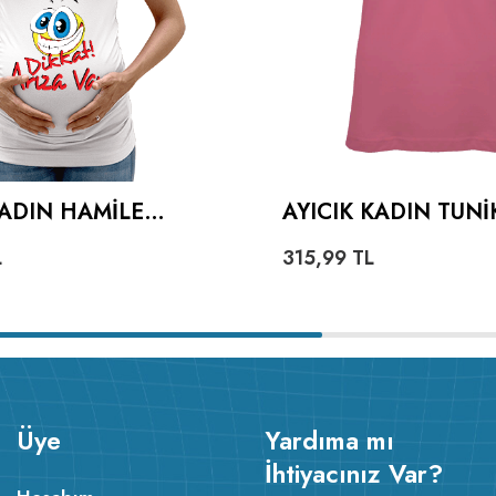
KADIN HAMILE
AYICIK KADIN TUNI
L
315,99
TL
Üye
Yardıma mı
İhtiyacınız Var?