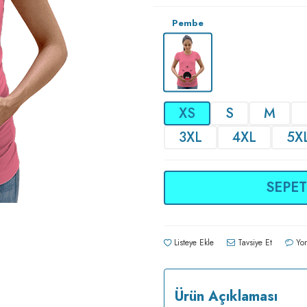
Pembe
XS
S
M
3XL
4XL
5X
SEPET
Listeye Ekle
Tavsiye Et
Yor
Ürün Açıklaması