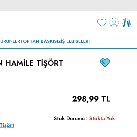
 ÜRÜNLER
TOPTAN BASKISIZ
İŞ ELBISELERI
N HAMILE TIŞÖRT
298,99
TL
Stok Durumu :
Stokta Yok
Tişört