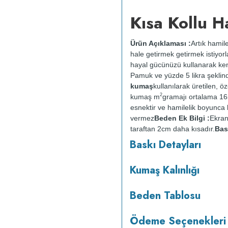
Kısa Kollu H
Ürün Açıklaması :
Artık hamile
hale getirmek getirmek istiyorla
hayal gücünüzü kullanarak kend
Pamuk ve yüzde 5 likra şeklin
kumaş
kullanılarak üretilen, ö
2
kumaş m
gramajı ortalama 1
esnektir ve hamilelik boyunca
vermez
Beden Ek Bilgi :
Ekran
taraftan 2cm daha kısadır.
Bas
ve güvenlidir; insan sağlığına
Baskı Detayları
Kumaş Kalınlığı
tersten yıkanır.
Kuru temizleme
Beden Tablosu
Ödeme Seçenekleri