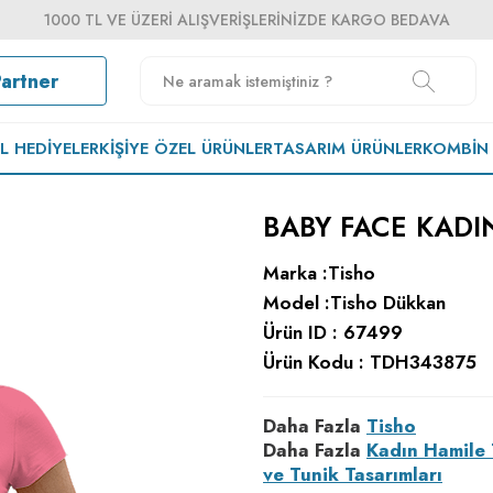
1000 TL VE ÜZERI ALIŞVERIŞLERINIZDE KARGO BEDAVA
Partner
EL HEDIYELER
KIŞIYE ÖZEL ÜRÜNLER
TASARIM ÜRÜNLER
KOMBIN
BABY FACE KADI
Marka :
Tisho
Model :
Tisho Dükkan
Ürün ID :
67499
Ürün Kodu :
TDH343875
Daha Fazla
Tisho
Daha Fazla
Kadın Hamile 
ve Tunik Tasarımları