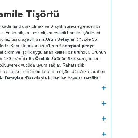
amile Tişörtü
 kadınlar da şık olmak ve 9 aylık süreci eğlenceli bir
r. En komik, en sevimli, en espirili hamile tişörtlerini
iniz tasarlayabilirsiniz.
Ürün Detayları :
Yüzde 95
dedir. Kendi fabrikamızda
1.sınıf compact penye
zel dikim ve işçilik uygulanan kaliteli bir üründür. Ürünün
2
65-170 gr/m
dir.
Ek Özellik :
Ürünün özel yan şeritleri
 büyüyerek vucüda uyum sağlar. Rahatsızlık
daki tablo ürünün ön tarafının ölçüsüdür. Arka taraf ön
kı Detayları :
Baskılarda kullanılan boyalar sertifikalı
 zarar vermez.
Kumaş Kalınlığı :
o
Bakım :
Kısa programda maksimum 30
C de ve
 yapılmaz.
Kurutma makinesinde kurutulmaz.
Orta