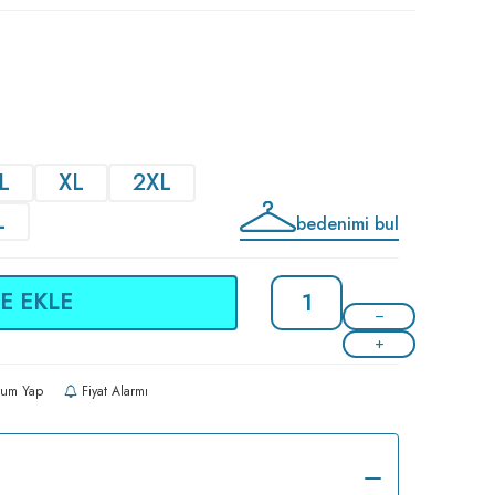
L
XL
2XL
L
bedenimi bul
E EKLE
um Yap
Fiyat Alarmı