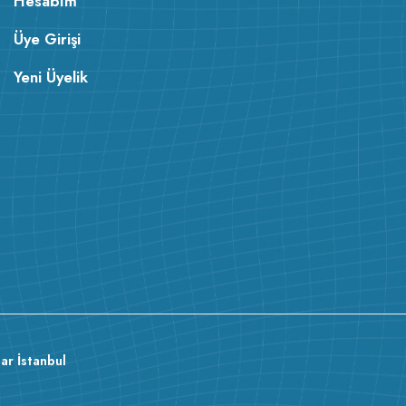
Hesabım
Üye Girişi
Yeni Üyelik
v233.25
ar İstanbul