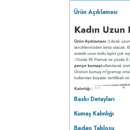
Ürün Açıklaması
Kadın Uzun K
Ürün Açıklaması :
Likralı uzu
tercihlerinizden birisi olacak.
estetik uzun kollu tişört çok s
:
Yüzde 95 Pamuk ve yüzde 5 li
penye kumaş
kullanılarak üret
2
Ürünün kumaş m
gramajı ort
kullanılan boyalar sertifikalı 
Kalınlığı :
o
30
C de ve tersten yıkanır.
Kur
Baskı Detayları
kurutulmaz.
Orta ısıda ve terst
Kumaş Kalınlığı
Beden Tablosu