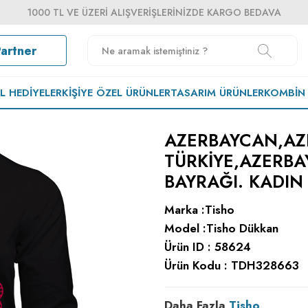
1000 TL VE ÜZERI ALIŞVERIŞLERINIZDE KARGO BEDAVA
Partner
EL HEDIYELER
KIŞIYE ÖZEL ÜRÜNLER
TASARIM ÜRÜNLER
KOMBIN
AZERBAYCAN,AZ
TÜRKIYE,AZERBA
BAYRAĞI. KADIN
Marka :
Tisho
Model :
Tisho Dükkan
Ürün ID :
58624
Ürün Kodu :
TDH328663
Daha Fazla
Tisho