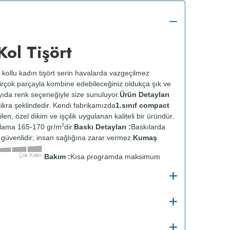
ol Tişört
n kollu kadın tişört serin havalarda vazgeçilmez
 Birçok parçayla kombine edebileceğiniz oldukça şık ve
ayıda renk seçeneğiyle size sunuluyor.
Ürün Detayları
kra şeklindedir. Kendi fabrikamızda
1.sınıf compact
ilen, özel dikim ve işçilik uygulanan kaliteli bir üründür.
2
alama 165-170 gr/m
dir.
Baskı Detayları :
Baskılarda
ve güvenlidir; insan sağlığına zarar vermez.
Kumaş
Bakım :
Kısa programda maksimum
u temizleme yapılmaz.
Kurutma makinesinde
en ütülenir.