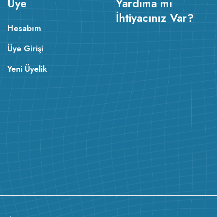
Üye
Yardıma mı
İhtiyacınız Var?
Hesabım
Üye Girişi
Yeni Üyelik
v233.25