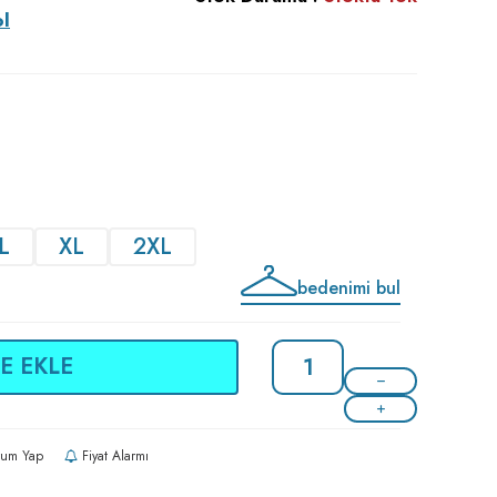
ol
L
XL
2XL
bedenimi bul
E EKLE
um Yap
Fiyat Alarmı