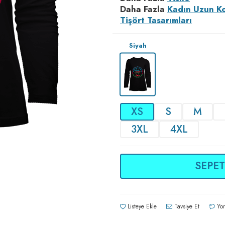
Daha Fazla
Kadın Uzun K
Tişört Tasarımları
Siyah
XS
S
M
3XL
4XL
SEPET
Listeye Ekle
Tavsiye Et
Yor