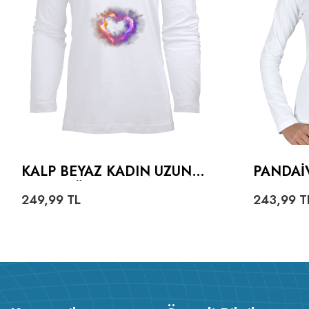
KALP BEYAZ KADIN UZUN
PANDAI
KOL TIŞÖRT
KOL
249,99
TL
243,99
T