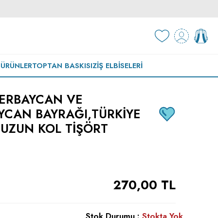
 ÜRÜNLER
TOPTAN BASKISIZ
İŞ ELBISELERI
ERBAYCAN VE
YCAN BAYRAĞI,TÜRKIYE
 UZUN KOL TIŞÖRT
270,00
TL
Stok Durumu :
Stokta Yok