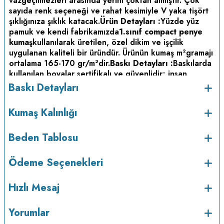
vazgeçilmezleri arasında yerini çoktan almıştır. Çok
sayıda renk seçeneği ve rahat kesimiyle V yaka tişört
şıklığınıza şıklık katacak.
Ürün Detayları :
Yüzde yüz
pamuk ve kendi fabrikamızda
1.sınıf compact penye
kumaş
kullanılarak üretilen, özel dikim ve işçilik
uygulanan kaliteli bir üründür. Ürünün kumaş m
gramajı
2
ortalama 165-170 gr/m
dir.
Baskı Detayları :
Baskılarda
2
kullanılan boyalar sertifikalı ve güvenlidir; insan
sağlığına zarar vermez.
Kumaş Kalınlığı :
Baskı Detayları
Bakım :
Kısa programda
Kumaş Kalınlığı
maksimum 30
C sıcaklıkta ve tersten yıkanır.
Kuru
o
temizleme yapılmaz.
Kurutma makinesinde
kurutulmaz.
Orta ısıda ve tersten ütülenir.
Beden Tablosu
Ödeme Seçenekleri
Hızlı Mesaj
Yorumlar