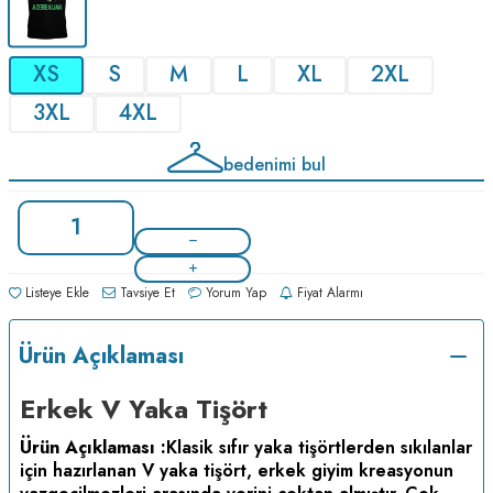
XS
S
M
L
XL
2XL
3XL
4XL
bedenimi bul
Listeye Ekle
Tavsiye Et
Yorum Yap
Fiyat Alarmı
Ürün Açıklaması
Erkek V Yaka Tişört
Ürün Açıklaması :
Klasik sıfır yaka tişörtlerden sıkılanlar
için hazırlanan V yaka tişört, erkek giyim kreasyonun