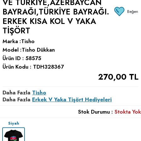
VE TÜRKIYE,AZERBAYCAN
BAYRAĞI,TÜRKIYE BAYRAĞI.
Beğen
ERKEK KISA KOL V YAKA
TIŞÖRT
Marka :
Tisho
Model :
Tisho Dükkan
Ürün ID :
58575
Ürün Kodu :
TDH328367
270,00
TL
Daha Fazla
Tisho
Daha Fazla
Erkek V Yaka Tişört Hediyeleri
Stok Durumu :
Stokta Yok
Siyah