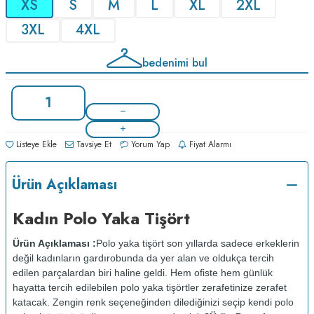
XS
S
M
L
XL
2XL
3XL
4XL
bedenimi bul
Listeye Ekle
Tavsiye Et
Yorum Yap
Fiyat Alarmı
Ürün Açıklaması
Kadın Polo Yaka Tişört
Ürün Açıklaması :
Polo yaka tişört son yıllarda sadece erkeklerin
değil kadınların gardırobunda da yer alan ve oldukça tercih
edilen parçalardan biri haline geldi. Hem ofiste hem günlük
hayatta tercih edilebilen polo yaka tişörtler zerafetinize zerafet
katacak. Zengin renk seçeneğinden dilediğinizi seçip kendi polo