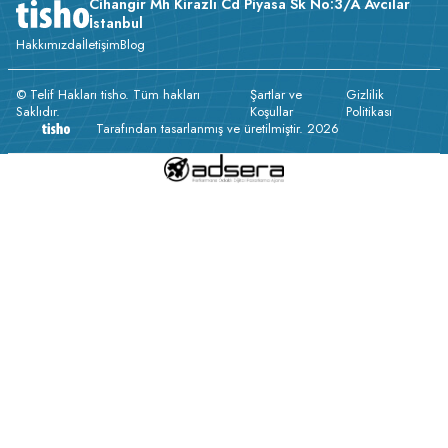
Cihangir Mh Kirazlı Cd Piyasa Sk No:3/A Avcılar
İstanbul
Hakkımızda
İletişim
Blog
© Telif Hakları tisho. Tüm hakları
Şartlar ve
Gizlilik
Saklıdır.
Koşullar
Politikası
Tarafından tasarlanmış ve üretilmiştir. 2026