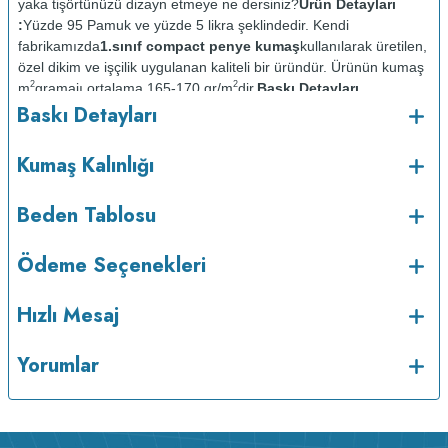
yaka tişörtünüzü dizayn etmeye ne dersiniz?
Ürün Detayları
:
Yüzde 95 Pamuk ve yüzde 5 likra şeklindedir. Kendi
fabrikamızda
1.sınıf compact penye kumaş
kullanılarak üretilen,
özel dikim ve işçilik uygulanan kaliteli bir üründür. Ürünün kumaş
2
2
m
gramajı ortalama 165-170 gr/m
dir.
Baskı Detayları
Baskı Detayları
:
Baskılarda kullanılan boyalar sertifikalı ve güvenlidir; insan
sağlığına zarar vermez.
Kumaş Kalınlığı :
Kumaş Kalınlığı
Bakım :
Kısa programda
o
maksimum 30
C de ve tersten yıkanır.
Kuru temizleme
Beden Tablosu
yapılmaz.
Kurutma makinesinde kurutulmaz.
Orta ısıda ve tersten
Ödeme Seçenekleri
Hızlı Mesaj
Yorumlar