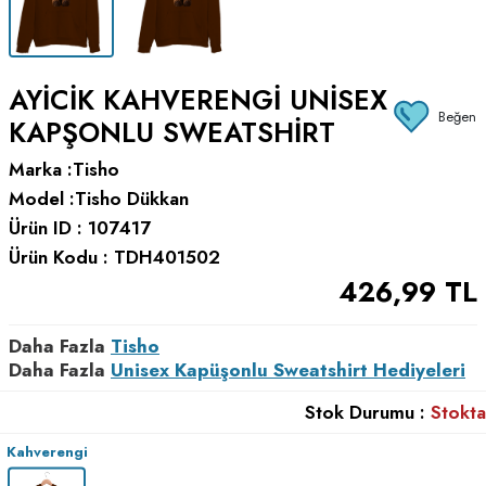
AYICIK KAHVERENGI UNISEX
Beğen
KAPŞONLU SWEATSHIRT
Marka :
Tisho
Model :
Tisho Dükkan
Ürün ID :
107417
Ürün Kodu :
TDH401502
426,99
TL
Daha Fazla
Tisho
Daha Fazla
Unisex Kapüşonlu Sweatshirt Hediyeleri
Stok Durumu :
Stokta
Kahverengi