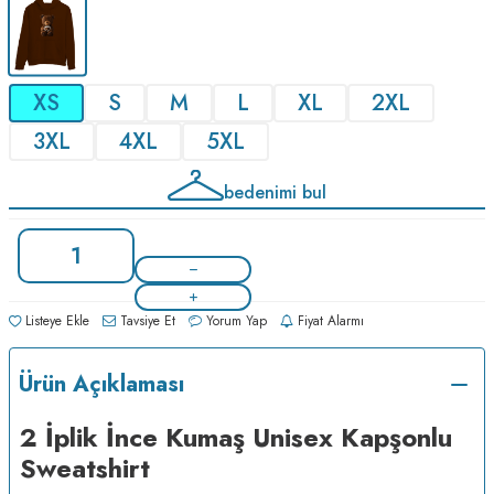
XS
S
M
L
XL
2XL
3XL
4XL
5XL
bedenimi bul
Listeye Ekle
Tavsiye Et
Yorum Yap
Fiyat Alarmı
Ürün Açıklaması
2 İplik İnce Kumaş Unisex Kapşonlu
Sweatshirt