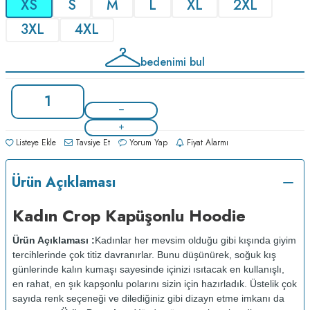
XS
S
M
L
XL
2XL
3XL
4XL
bedenimi bul
Listeye Ekle
Tavsiye Et
Yorum Yap
Fiyat Alarmı
Ürün Açıklaması
Kadın Crop Kapüşonlu Hoodie
Ürün Açıklaması :
Kadınlar her mevsim olduğu gibi kışında giyim
tercihlerinde çok titiz davranırlar. Bunu düşünürek, soğuk kış
günlerinde kalın kumaşı sayesinde içinizi ısıtacak en kullanışlı,
en rahat, en şık kapşonlu polarını sizin için hazırladık. Üstelik çok
sayıda renk seçeneği ve dilediğiniz gibi dizayn etme imkanı da