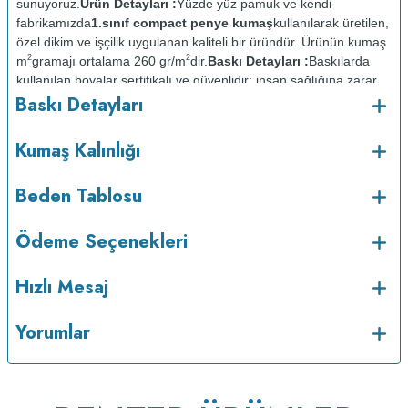
sunuyoruz.
Ürün Detayları :
Yüzde yüz pamuk ve kendi
fabrikamızda
1.sınıf compact penye kumaş
kullanılarak üretilen,
özel dikim ve işçilik uygulanan kaliteli bir üründür. Ürünün kumaş
2
2
m
gramajı ortalama 260 gr/m
dir.
Baskı Detayları :
Baskılarda
kullanılan boyalar sertifikalı ve güvenlidir; insan sağlığına zarar
Baskı Detayları
vermez.
Kumaş Kalınlığı :
o
Bakım :
Kısa programda maksimum 30
C de ve tersten
Kumaş Kalınlığı
yıkanır.
Kuru temizleme yapılmaz.
Kurutma makinesinde
kurutulmaz.
Orta ısıda ve tersten ütülenir.
Beden Tablosu
Ödeme Seçenekleri
Hızlı Mesaj
Yorumlar