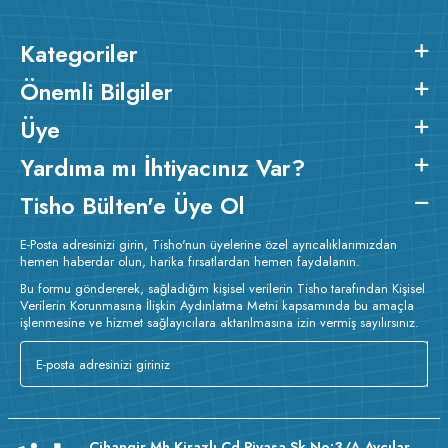
Kategoriler
Önemli Bilgiler
Üye
Yardıma mı İhtiyacınız Var?
Tisho Bülten'e Üye Ol
E-Posta adresinizi girin, Tisho'nun üyelerine özel ayrıcalıklarımızdan
hemen haberdar olun, harika fırsatlardan hemen faydalanın.
Bu formu göndererek, sağladığım kişisel verilerin Tisho tarafından Kişisel
Verilerin Korunmasına İlişkin Aydınlatma Metni kapsamında bu amaçla
işlenmesine ve hizmet sağlayıcılara aktarılmasına izin vermiş sayılırsınız.
Cihangir Mh Kirazlı Cd Piyasa Sk No:3/A Avcılar