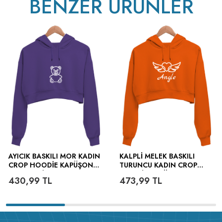
BENZER ÜRÜNLER
v233.25
AYICIK BASKILI MOR KADIN
KALPLI MELEK BASKILI
CROP HOODIE KAPÜŞONLU
TURUNCU KADIN CROP
SWEATSHIRT
HOODIE KAPÜŞONLU
430,99
TL
473,99
TL
SWEATSHIRT