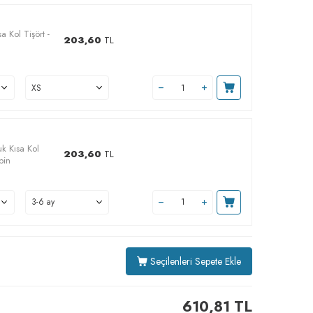
a Kol Tişört -
203,60
TL
uk Kısa Kol
203,60
TL
bin
Seçilenleri Sepete Ekle
610,81
TL