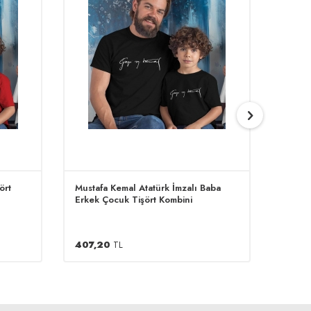
ört
Mustafa Kemal Atatürk İmzalı Baba
Safin
Erkek Çocuk Tişört Kombini
407,20
TL
407,