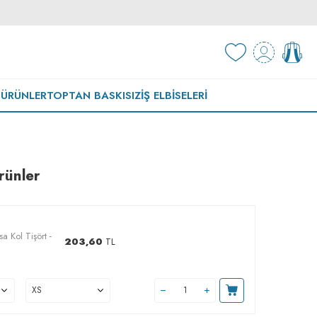
 ÜRÜNLER
TOPTAN BASKISIZ
İŞ ELBISELERI
rünler
sa Kol Tişört -
203,60
TL