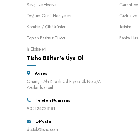
Sevgiliye Hediye
Garanti ve
Doğum Günü Hediyeleri
Gizlilik v
Kombin / Çift Ürünleri
İletişim
Toptan Baskısız Tişört
Banka Hes
İş Elbiseleri
Tisho Bülten'e Üye Ol
Adres
Cihangir Mh Kirazlı Cd Piyasa Sk No:3/A
Avcılar İstanbul
Telefon Numarası
902124228181
E-Posta
destek@tisho.com