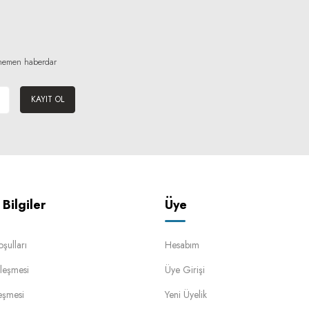
n hemen haberdar
KAYIT OL
Bilgiler
Üye
oşulları
Hesabım
leşmesi
Üye Girişi
eşmesi
Yeni Üyelik