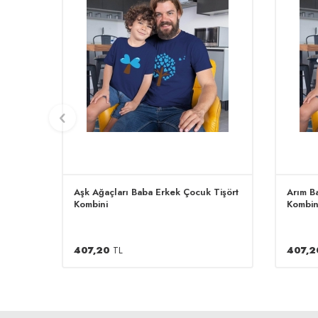
Aşk Ağaçları Baba Erkek Çocuk Tişört
Arım B
Kombini
Kombin
407,20
TL
407,2