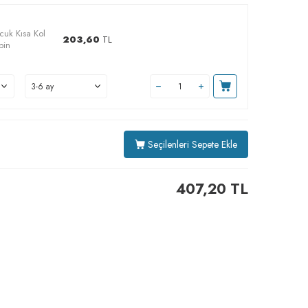
cuk Kısa Kol
203,60
TL
bin
Seçilenleri Sepete Ekle
407,20
TL