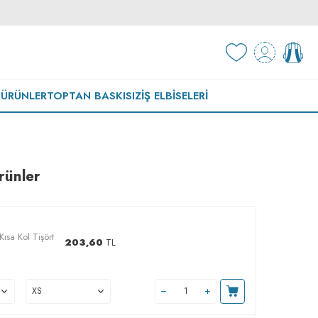
 ÜRÜNLER
TOPTAN BASKISIZ
İŞ ELBISELERI
rünler
ısa Kol Tişört
203,60
TL