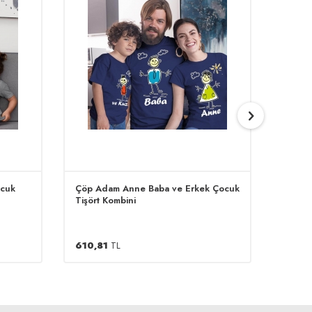
ocuk
Çöp Adam Anne Baba ve Erkek Çocuk
Mr. Mr
Tişört Kombini
610,81
TL
814,4