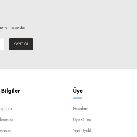
n hemen haberdar
KAYIT OL
Bilgiler
Üye
oşulları
Hesabım
leşmesi
Üye Girişi
eşmesi
Yeni Üyelik