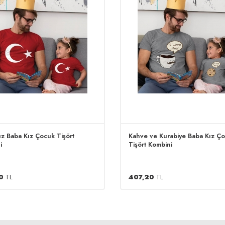
ız Baba Kız Çocuk Tişört
Kahve ve Kurabiye Baba Kız Ç
i
Tişört Kombini
0
TL
407,20
TL