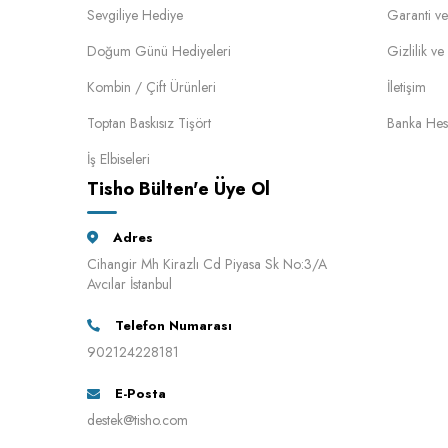
Sevgiliye Hediye
Garanti ve
Doğum Günü Hediyeleri
Gizlilik v
Kombin / Çift Ürünleri
İletişim
Toptan Baskısız Tişört
Banka Hes
İş Elbiseleri
Tisho Bülten'e Üye Ol
Adres
Cihangir Mh Kirazlı Cd Piyasa Sk No:3/A
Avcılar İstanbul
Telefon Numarası
902124228181
E-Posta
destek@tisho.com