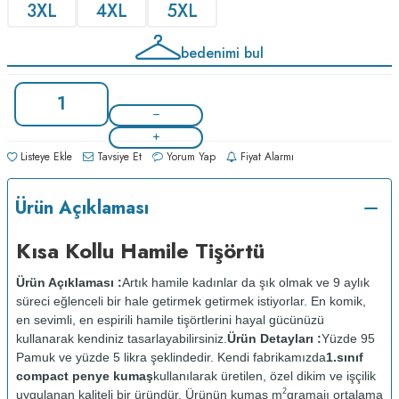
3XL
4XL
5XL
bedenimi bul
Listeye Ekle
Tavsiye Et
Yorum Yap
Fiyat Alarmı
Ürün Açıklaması
Kısa Kollu Hamile Tişörtü
Ürün Açıklaması :
Artık hamile kadınlar da şık olmak ve 9 aylık
süreci eğlenceli bir hale getirmek getirmek istiyorlar. En komik,
en sevimli, en espirili hamile tişörtlerini hayal gücünüzü
kullanarak kendiniz tasarlayabilirsiniz.
Ürün Detayları :
Yüzde 95
Pamuk ve yüzde 5 likra şeklindedir. Kendi fabrikamızda
1.sınıf
compact penye kumaş
kullanılarak üretilen, özel dikim ve işçilik
2
uygulanan kaliteli bir üründür. Ürünün kumaş m
gramajı ortalama