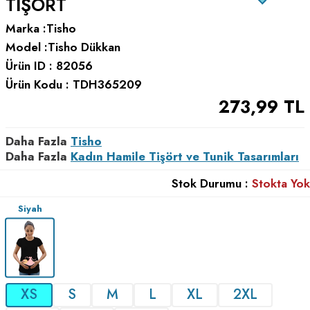
TIŞÖRT
Marka :
Tisho
Model :
Tisho Dükkan
Ürün ID :
82056
Ürün Kodu :
TDH365209
273,99
TL
Daha Fazla
Tisho
Daha Fazla
Kadın Hamile Tişört ve Tunik Tasarımları
Stok Durumu :
Stokta Yok
Siyah
XS
S
M
L
XL
2XL