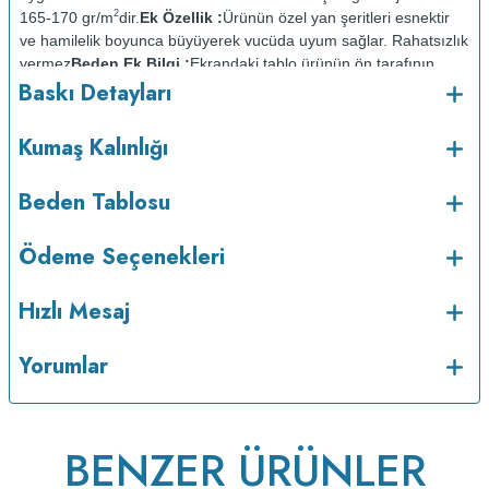
2
165-170 gr/m
dir.
Ek Özellik :
Ürünün özel yan şeritleri esnektir
ve hamilelik boyunca büyüyerek vucüda uyum sağlar. Rahatsızlık
vermez
Beden Ek Bilgi :
Ekrandaki tablo ürünün ön tarafının
Baskı Detayları
ölçüsüdür. Arka taraf ön taraftan 2cm daha kısadır.
Baskı
Detayları :
Baskılarda kullanılan boyalar sertifikalı ve güvenlidir;
insan sağlığına zarar vermez.
Kumaş Kalınlığı :
Kumaş Kalınlığı
Bakım :
Kısa programda
o
Beden Tablosu
maksimum 30
C de ve tersten yıkanır.
Kuru temizleme
yapılmaz.
Kurutma makinesinde kurutulmaz.
Orta ısıda ve tersten
Ödeme Seçenekleri
Hızlı Mesaj
Yorumlar
BENZER ÜRÜNLER