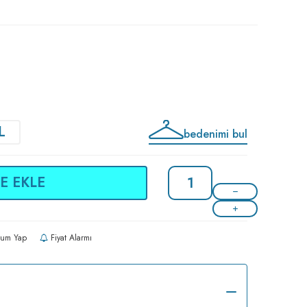
L
bedenimi bul
E EKLE
um Yap
Fiyat Alarmı