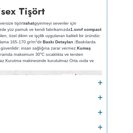
sex Tişört
versize tişört
rahat
giyinmeyi sevenler için
zde yüz pamuk ve kendi fabrikamızda
1.sınıf compact
ilen, özel dikim ve işçilik uygulanan kaliteli bir üründür.
2
alama 165-170 gr/m
dir.
Baskı Detayları :
Baskılarda
ve güvenlidir; insan sağlığına zarar vermez.
Kumaş
o
gramda maksimum 30
C sıcaklıkta ve tersten
az.
Kurutma makinesinde kurutulmaz.
Orta ısıda ve