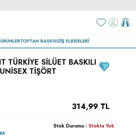
 ÜRÜNLER
TOPTAN BASKISIZ
İŞ ELBISELERI
 TÜRKIYE SILÜET BASKILI
 UNISEX TIŞÖRT
314,99
TL
Stok Durumu :
Stokta Yok
ex