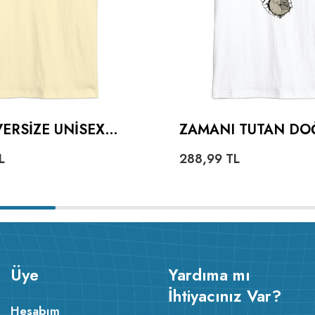
ERSIZE UNISEX
ZAMANI TUTAN DO
OVERSIZE UNISEX 
L
288,99
TL
Üye
Yardıma mı
İhtiyacınız Var?
Hesabım