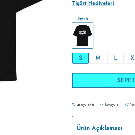
Tişört Hediyeleri
Siyah
S
M
L
X
SEPET
Listeye Ekle
Tavsiye Et
Yor
Ürün Açıklaması