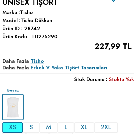
UNISEX TIŞÖRT
Marka :
Tisho
Model :
Tisho Dükkan
Ürün ID :
28742
Ürün Kodu :
TD275290
227,99
TL
Daha Fazla
Tisho
Daha Fazla
Erkek V Yaka Tişört Tasarımları
Stok Durumu :
Stokta Yok
Beyaz
XS
S
M
L
XL
2XL