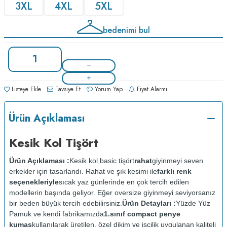
3XL
4XL
5XL
bedenimi bul
Listeye Ekle
Tavsiye Et
Yorum Yap
Fiyat Alarmı
Ürün Açıklaması
Kesik Kol Tişört
Ürün Açıklaması :
Kesik kol basic tişört
rahat
giyinmeyi seven
erkekler için tasarlandı. Rahat ve şık kesimi ile
farklı renk
seçenekleriyle
sıcak yaz günlerinde en çok tercih edilen
modellerin başında geliyor. Eğer oversize giyinmeyi seviyorsanız
bir beden büyük tercih edebilirsiniz.
Ürün Detayları :
Yüzde Yüz
Pamuk ve kendi fabrikamızda
1.sınıf compact penye
kumaş
kullanılarak üretilen, özel dikim ve işçilik uygulanan kaliteli