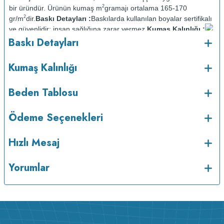
2
bir üründür. Ürünün kumaş m
gramajı ortalama 165-170
2
gr/m
dir.
Baskı Detayları :
Baskılarda kullanılan boyalar sertifikalı
ve güvenlidir; insan sağlığına zarar vermez.
Kumaş Kalınlığı :
o
Baskı Detayları
Bakım :
Kısa programda maksimum 30
C sıcaklıkta ve tersten
yıkanır.
Kuru temizleme yapılmaz.
Kurutma makinesinde
kurutulmaz.
Orta ısıda ve tersten ütülenir.
Kumaş Kalınlığı
Beden Tablosu
Ödeme Seçenekleri
Hızlı Mesaj
Yorumlar