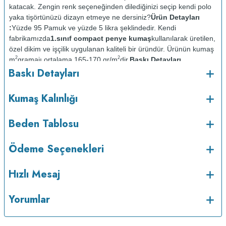
katacak. Zengin renk seçeneğinden dilediğinizi seçip kendi polo
yaka tişörtünüzü dizayn etmeye ne dersiniz?
Ürün Detayları
:
Yüzde 95 Pamuk ve yüzde 5 likra şeklindedir. Kendi
fabrikamızda
1.sınıf compact penye kumaş
kullanılarak üretilen,
özel dikim ve işçilik uygulanan kaliteli bir üründür. Ürünün kumaş
2
2
m
gramajı ortalama 165-170 gr/m
dir.
Baskı Detayları
Baskı Detayları
:
Baskılarda kullanılan boyalar sertifikalı ve güvenlidir; insan
sağlığına zarar vermez.
Kumaş Kalınlığı :
Kumaş Kalınlığı
Bakım :
Kısa programda
o
maksimum 30
C de ve tersten yıkanır.
Kuru temizleme
Beden Tablosu
yapılmaz.
Kurutma makinesinde kurutulmaz.
Orta ısıda ve tersten
Ödeme Seçenekleri
Hızlı Mesaj
Yorumlar