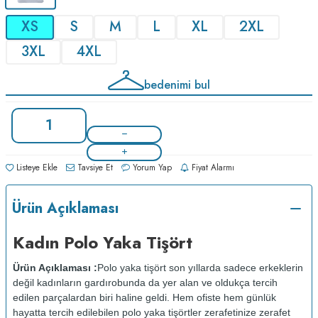
XS
S
M
L
XL
2XL
3XL
4XL
bedenimi bul
Listeye Ekle
Tavsiye Et
Yorum Yap
Fiyat Alarmı
Ürün Açıklaması
Kadın Polo Yaka Tişört
Ürün Açıklaması :
Polo yaka tişört son yıllarda sadece erkeklerin
değil kadınların gardırobunda da yer alan ve oldukça tercih
edilen parçalardan biri haline geldi. Hem ofiste hem günlük
hayatta tercih edilebilen polo yaka tişörtler zerafetinize zerafet