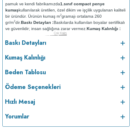
pamuk ve kendi fabrikamızda
1.sınıf compact penye
kumaş
kullanılarak üretilen, özel dikim ve işçilik uygulanan kaliteli
2
bir üründür. Ürünün kumaş m
gramajı ortalama 260
2
gr/m
dir.
Baskı Detayları :
Baskılarda kullanılan boyalar sertifikalı
ve güvenlidir; insan sağlığına zarar vermez.
Kumaş Kalınlığı :
Bakım :
Kısa programda
Baskı Detayları
o
maksimum 30
de ve tersten yıkanır.
Kuru temizleme
yapılmaz.
Kurutma makinesinde kurutulmaz.
Orta ısıda ve tersten
Kumaş Kalınlığı
Beden Tablosu
Ödeme Seçenekleri
Hızlı Mesaj
Yorumlar