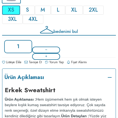
XS
S
M
L
XL
2XL
3XL
4XL
bedenimi bul
Listeye Ekle
Tavsiye Et
Yorum Yap
Fiyat Alarmı
Ürün Açıklaması
Erkek Sweatshirt
Ürün Açıklaması :
Hem üşümemek hem şık olmak isteyen
beylere kışlık kumaş sweatshirt tavsiye ediyoruz. Çok sayıda
renk seçeneği, özel dizayn etme imkanıyla sweatshirtünüzü
kendiniz dilediğiniz gibi tasarlayın.
Ürün Detayları :
Yüzde yüz