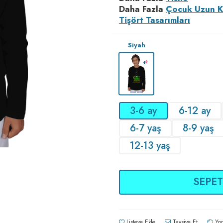
Daha Fazla
Çocuk Uzun K
Tişört Tasarımları
Siyah
3-6 ay
6-12 ay
6-7 yaş
8-9 yaş
12-13 yaş
SEPET
Listeye Ekle
Tavsiye Et
Yor