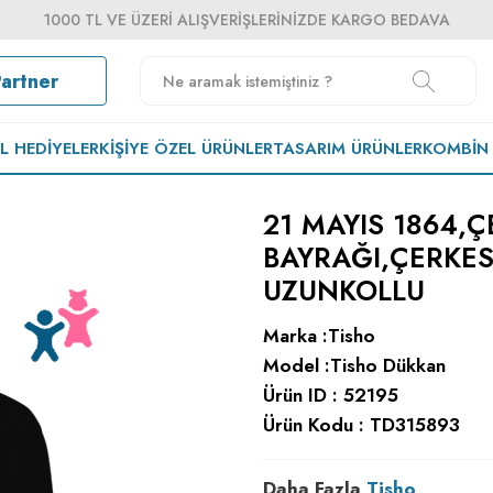
1000 TL VE ÜZERI ALIŞVERIŞLERINIZDE KARGO BEDAVA
Partner
EL HEDIYELER
KIŞIYE ÖZEL ÜRÜNLER
TASARIM ÜRÜNLER
KOMBIN
21 MAYIS 1864,
BAYRAĞI,ÇERKE
UZUNKOLLU
Marka :
Tisho
Model :
Tisho Dükkan
Ürün ID :
52195
Ürün Kodu :
TD315893
Daha Fazla
Tisho