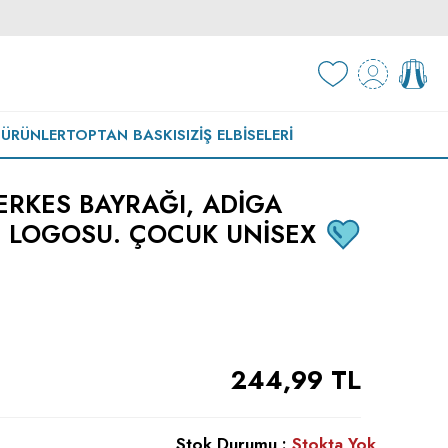
 ÜRÜNLER
TOPTAN BASKISIZ
İŞ ELBISELERI
ÇERKES BAYRAĞI, ADIGA
S LOGOSU. ÇOCUK UNISEX
244,99
TL
Stok Durumu :
Stokta Yok