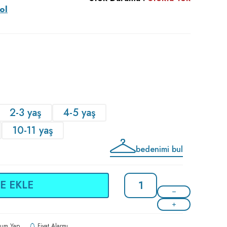
ol
2-3 yaş
4-5 yaş
10-11 yaş
bedenimi bul
E EKLE
um Yap
Fiyat Alarmı