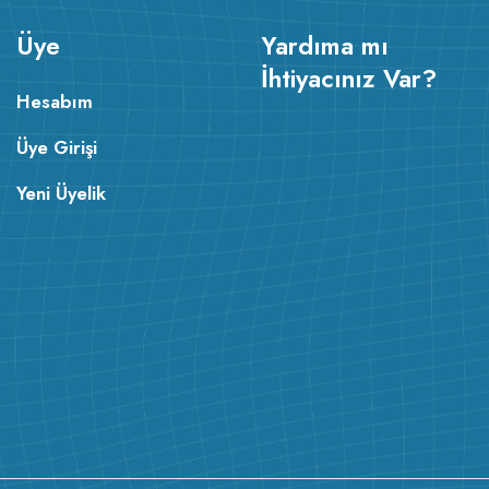
Üye
Yardıma mı
İhtiyacınız Var?
Hesabım
Üye Girişi
Yeni Üyelik
v224.22