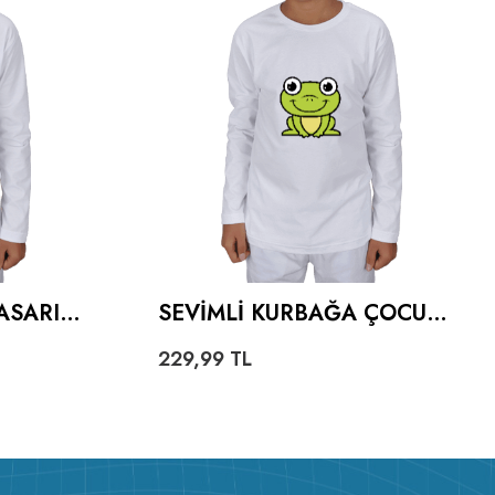
ASARIMI
SEVIMLI KURBAĞA ÇOCUK
UNKOLLU
UNISEX UZUNKOLLU
229,99
TL