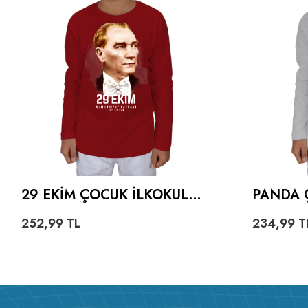
29 EKİM ÇOCUK İLKOKUL
PANDA 
KIRMIZI ÇOCUK UNISEX
UZUNKO
252,99
TL
234,99
T
UZUNKOLLU