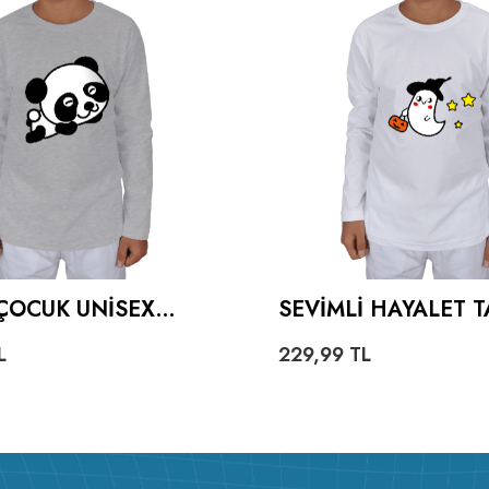
ÇOCUK UNISEX
SEVIMLI HAYALET T
LLU
ÇOCUK UNISEX UZ
L
229,99
TL