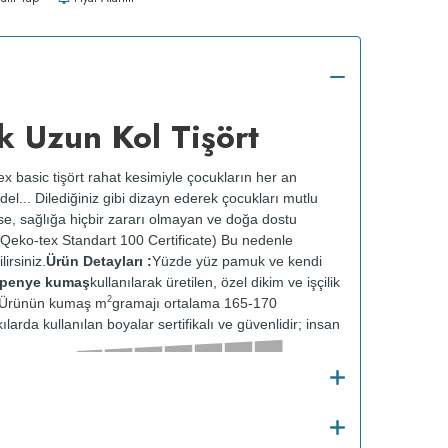
k Uzun Kol Tişört
x basic tişört rahat kesimiyle çocukların her an
el... Dilediğiniz gibi dizayn ederek çocukları mutlu
 ise, sağlığa hiçbir zararı olmayan ve doğa dostu
Qeko-tex Standart 100 Certificate) Bu nedenle
irsiniz.
Ürün Detayları :
Yüzde yüz pamuk ve kendi
t penye kumaş
kullanılarak üretilen, özel dikim ve işçilik
2
r. Ürünün kumaş m
gramajı ortalama 165-170
ılarda kullanılan boyalar sertifikalı ve güvenlidir; insan
Kalınlığı :
Bakım
o
30
de ve tersten yıkanır.
Kuru temizleme
e kurutulmaz.
Orta ısıda ve tersten ütülenir.