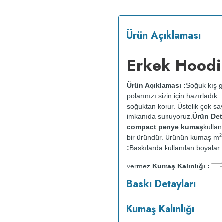
Ürün Açıklaması
Erkek Hoodi
Ürün Açıklaması :
Soğuk kış g
polarınızı sizin için hazırladı
soğuktan korur. Üstelik çok say
imkanıda sunuyoruz.
Ürün Deta
compact penye kumaş
kullan
2
bir üründür. Ürünün kumaş m
:
Baskılarda kullanılan boyalar s
vermez.
Kumaş Kalınlığı :
o
maksimum 30
C sıcaklıkta ve 
Baskı Detayları
makinesinde kurutulmaz.
Orta 
Kumaş Kalınlığı