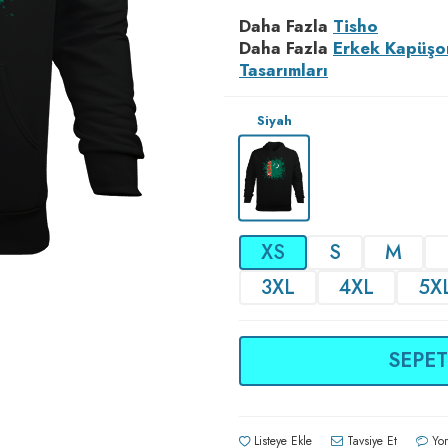
Daha Fazla
Tisho
Daha Fazla
Erkek Kapüşo
Tasarımları
Siyah
XS
S
M
3XL
4XL
5X
SEPET
Listeye Ekle
Tavsiye Et
Yor