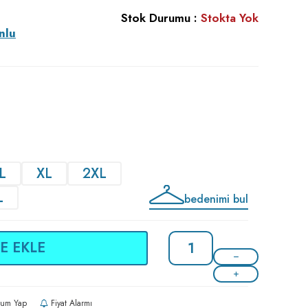
Stok Durumu :
Stokta Yok
nlu
L
XL
2XL
L
bedenimi bul
E EKLE
um Yap
Fiyat Alarmı