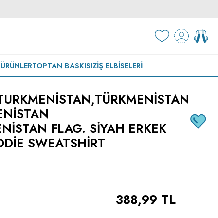
 ÜRÜNLER
TOPTAN BASKISIZ
İŞ ELBISELERI
TURKMENISTAN,TÜRKMENISTAN
ENISTAN
ISTAN FLAG. SIYAH ERKEK
DIE SWEATSHIRT
388,99
TL