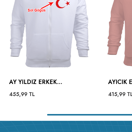
AY YILDIZ ERKEK
AYICIK
KAPŞONLU FERMUARLI
HOODIE
455,99
TL
415,99
T