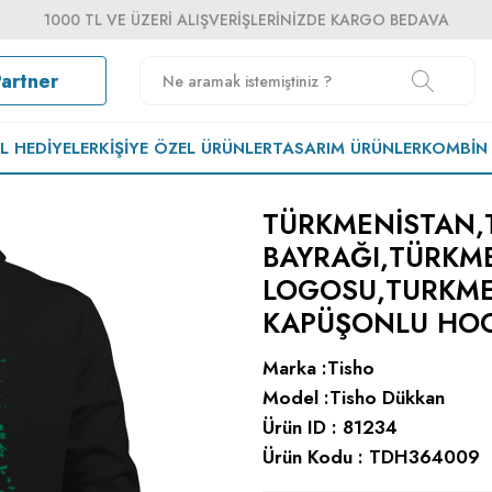
1000 TL VE ÜZERI ALIŞVERIŞLERINIZDE KARGO BEDAVA
Partner
EL HEDIYELER
KIŞIYE ÖZEL ÜRÜNLER
TASARIM ÜRÜNLER
KOMBIN
TÜRKMENISTAN,
BAYRAĞI,TÜRKM
LOGOSU,TURKMEN
KAPÜŞONLU HOO
Marka :
Tisho
Model :
Tisho Dükkan
Ürün ID :
81234
Ürün Kodu :
TDH364009