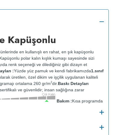
e Kapüşonlu
ünlerinde en kullanışlı en rahat, en şık kapüşonlu
k. Kapüşonlu polar kalın kışlık kumaşı sayesinde sizi
ıda renk seçeneği ve dilediğiniz gibi dizayn et
yları :
Yüzde yüz pamuk ve kendi fabrikamızda
1.sınıf
ılarak üretilen, özel dikim ve işçilik uygulanan kaliteli
2
gramajı ortalama 260 gr/m
dir.
Baskı Detayları
ertifikalı ve güvenlidir; insan sağlığına zarar
Bakım :
Kısa programda
tersten yıkanır.
Kuru temizleme yapılmaz.
Kurutma
ısıda ve tersten ütülenir.