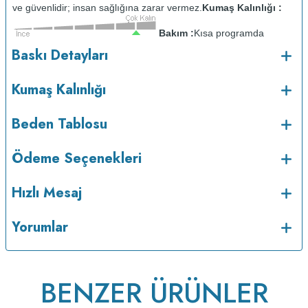
ve güvenlidir; insan sağlığına zarar vermez.
Kumaş Kalınlığı :
Bakım :
Kısa programda
o
maksimum 30
C sıcaklıkta ve tersten yıkanır.
Kuru temizleme
Baskı Detayları
yapılmaz.
Kurutma makinesinde kurutulmaz.
Orta ısıda ve tersten
ütülenir.
Kumaş Kalınlığı
Beden Tablosu
Ödeme Seçenekleri
Hızlı Mesaj
Yorumlar
v233.25
BENZER ÜRÜNLER