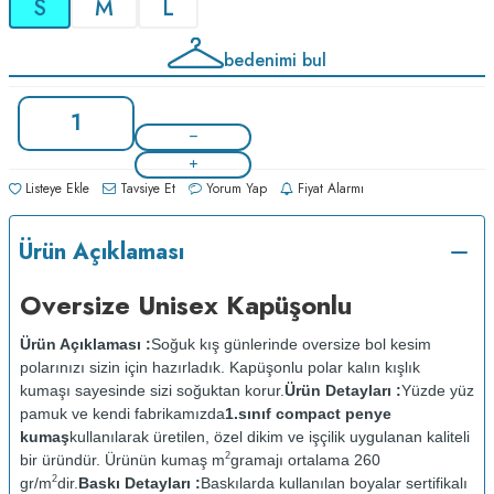
S
M
L
bedenimi bul
Listeye Ekle
Tavsiye Et
Yorum Yap
Fiyat Alarmı
Ürün Açıklaması
Oversize Unisex Kapüşonlu
Ürün Açıklaması :
Soğuk kış günlerinde oversize bol kesim
polarınızı sizin için hazırladık. Kapüşonlu polar kalın kışlık
kumaşı sayesinde sizi soğuktan korur.
Ürün Detayları :
Yüzde yüz
pamuk ve kendi fabrikamızda
1.sınıf compact penye
kumaş
kullanılarak üretilen, özel dikim ve işçilik uygulanan kaliteli
2
bir üründür. Ürünün kumaş m
gramajı ortalama 260
2
gr/m
dir.
Baskı Detayları :
Baskılarda kullanılan boyalar sertifikalı