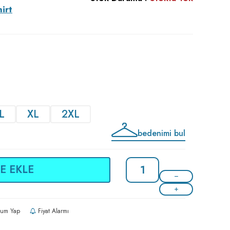
irt
L
XL
2XL
bedenimi bul
E EKLE
um Yap
Fiyat Alarmı