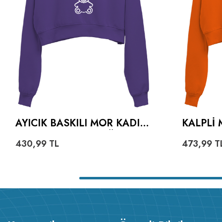
AYICIK BASKILI MOR KADIN
KALPLI 
CROP HOODIE KAPÜŞONLU
TURUNC
430,99
TL
473,99
T
SWEATSHIRT
HOODIE
SWEATS