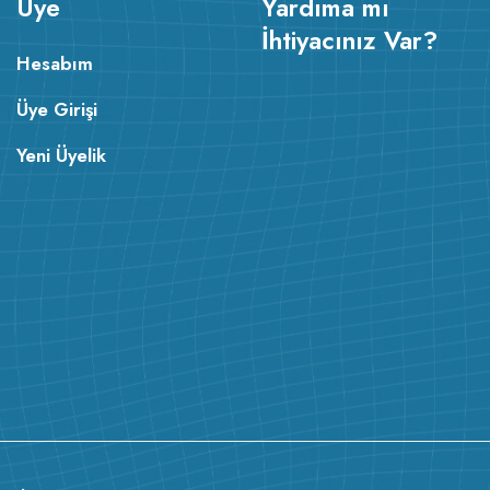
Üye
Yardıma mı
İhtiyacınız Var?
Hesabım
Üye Girişi
Yeni Üyelik