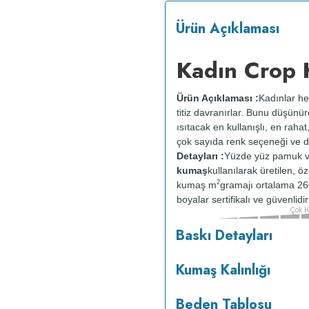
Ürün Açıklaması
Kadın Crop 
Ürün Açıklaması :
Kadınlar he
titiz davranırlar. Bunu düşünü
ısıtacak en kullanışlı, en rahat
çok sayıda renk seçeneği ve d
Detayları :
Yüzde yüz pamuk v
kumaş
kullanılarak üretilen, ö
2
kumaş m
gramajı ortalama 26
boyalar sertifikalı ve güvenlid
Baskı Detayları
tersten yıkanır.
Kuru temizleme
ısıda ve tersten ütülenir.
Kumaş Kalınlığı
Beden Tablosu