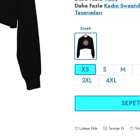
Daha Fazla
Kadın Sweatsh
Tasarımları
Siyah
XS
S
M
3XL
4XL
SEPET
Listeye Ekle
Tavsiye Et
Yor