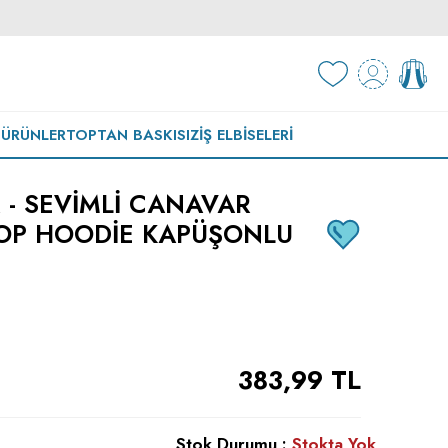
 ÜRÜNLER
TOPTAN BASKISIZ
İŞ ELBISELERI
- SEVIMLI CANAVAR
ROP HOODIE KAPÜŞONLU
383,99
TL
Stok Durumu :
Stokta Yok