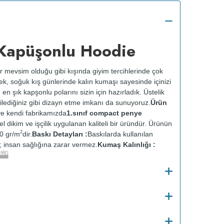
Kapüşonlu Hoodie
r mevsim olduğu gibi kışında giyim tercihlerinde çok
rek, soğuk kış günlerinde kalın kumaşı sayesinde içinizi
, en şık kapşonlu polarını sizin için hazırladık. Üstelik
ilediğiniz gibi dizayn etme imkanı da sunuyoruz.
Ürün
e kendi fabrikamızda
1.sınıf compact penye
zel dikim ve işçilik uygulanan kaliteli bir üründür. Ürünün
2
0 gr/m
dir.
Baskı Detayları :
Baskılarda kullanılan
ir; insan sağlığına zarar vermez.
Kumaş Kalınlığı :
o
Bakım :
Kısa programda maksimum 30
C de ve
 yapılmaz.
Kurutma makinesinde kurutulmaz.
Orta