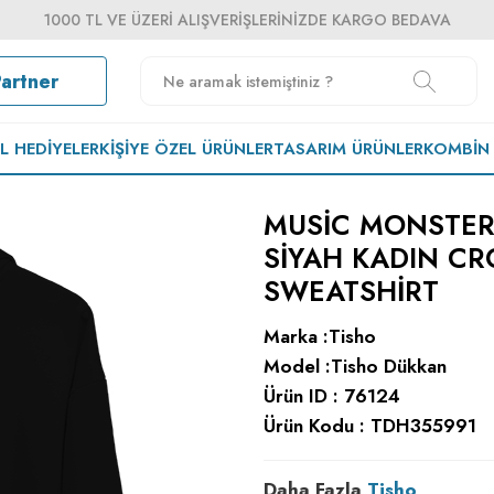
1000 TL VE ÜZERI ALIŞVERIŞLERINIZDE KARGO BEDAVA
Partner
EL HEDIYELER
KIŞIYE ÖZEL ÜRÜNLER
TASARIM ÜRÜNLER
KOMBIN
MUSIC MONSTER 
SIYAH KADIN C
SWEATSHIRT
Marka :
Tisho
Model :
Tisho Dükkan
Ürün ID :
76124
Ürün Kodu :
TDH355991
Daha Fazla
Tisho