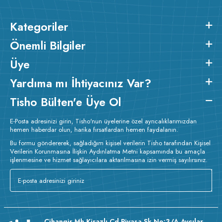
Kategoriler
Önemli Bilgiler
Üye
Yardıma mı İhtiyacınız Var?
Tisho Bülten'e Üye Ol
E-Posta adresinizi girin, Tisho'nun üyelerine özel ayrıcalıklarımızdan
hemen haberdar olun, harika fırsatlardan hemen faydalanın.
Bu formu göndererek, sağladığım kişisel verilerin Tisho tarafından Kişisel
Verilerin Korunmasına İlişkin Aydınlatma Metni kapsamında bu amaçla
işlenmesine ve hizmet sağlayıcılara aktarılmasına izin vermiş sayılırsınız.
Cihangir Mh Kirazlı Cd Piyasa Sk No:3/A Avcılar