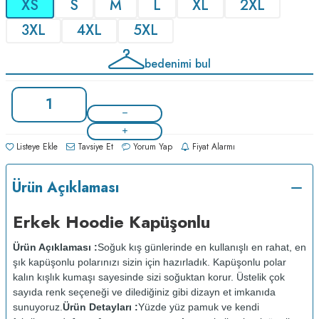
XS
S
M
L
XL
2XL
3XL
4XL
5XL
bedenimi bul
Listeye Ekle
Tavsiye Et
Yorum Yap
Fiyat Alarmı
Ürün Açıklaması
Erkek Hoodie Kapüşonlu
Ürün Açıklaması :
Soğuk kış günlerinde en kullanışlı en rahat, en
şık kapüşonlu polarınızı sizin için hazırladık. Kapüşonlu polar
kalın kışlık kumaşı sayesinde sizi soğuktan korur. Üstelik çok
sayıda renk seçeneği ve dilediğiniz gibi dizayn et imkanıda
sunuyoruz.
Ürün Detayları :
Yüzde yüz pamuk ve kendi