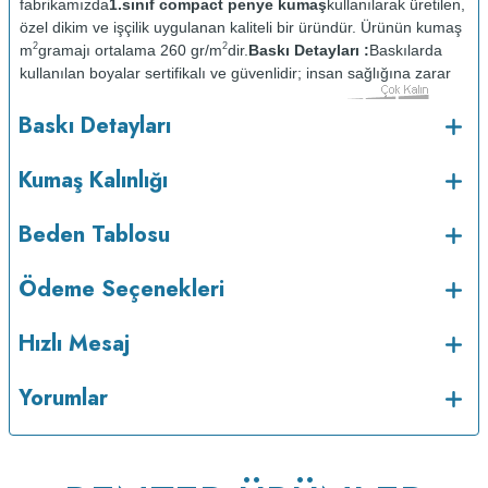
fabrikamızda
1.sınıf compact penye kumaş
kullanılarak üretilen,
özel dikim ve işçilik uygulanan kaliteli bir üründür. Ürünün kumaş
2
2
m
gramajı ortalama 260 gr/m
dir.
Baskı Detayları :
Baskılarda
kullanılan boyalar sertifikalı ve güvenlidir; insan sağlığına zarar
vermez.
Kumaş Kalınlığı :
Baskı Detayları
o
Bakım :
Kısa programda maksimum 30
C sıcaklıkta ve tersten
yıkanır.
Kuru temizleme yapılmaz.
Kurutma makinesinde
Kumaş Kalınlığı
kurutulmaz.
Orta ısıda ve tersten ütülenir.
Beden Tablosu
Ödeme Seçenekleri
Hızlı Mesaj
Yorumlar