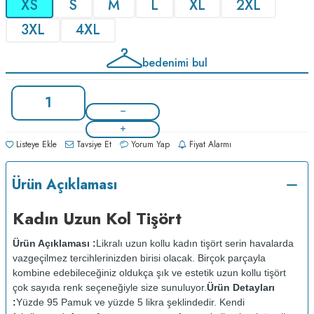
XS
S
M
L
XL
2XL
3XL
4XL
bedenimi bul
Listeye Ekle
Tavsiye Et
Yorum Yap
Fiyat Alarmı
Ürün Açıklaması
Kadın Uzun Kol Tişört
Ürün Açıklaması :
Likralı uzun kollu kadın tişört serin havalarda
vazgeçilmez tercihlerinizden birisi olacak. Birçok parçayla
kombine edebileceğiniz oldukça şık ve estetik uzun kollu tişört
çok sayıda renk seçeneğiyle size sunuluyor.
Ürün Detayları
:
Yüzde 95 Pamuk ve yüzde 5 likra şeklindedir. Kendi