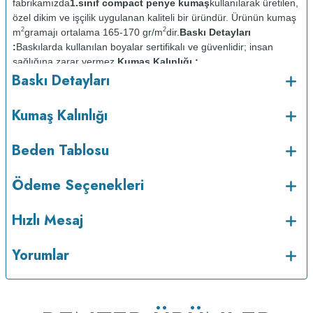
fabrikamızda
1.sınıf compact penye kumaş
kullanılarak üretilen,
özel dikim ve işçilik uygulanan kaliteli bir üründür. Ürünün kumaş
2
2
m
gramajı ortalama 165-170 gr/m
dir.
Baskı Detayları
:
Baskılarda kullanılan boyalar sertifikalı ve güvenlidir; insan
sağlığına zarar vermez.
Kumaş Kalınlığı :
Baskı Detayları
Bakım :
Kısa programda
o
maksimum 30
C de ve tersten yıkanır.
Kuru temizleme
Kumaş Kalınlığı
yapılmaz.
Kurutma makinesinde kurutulmaz.
Orta ısıda ve tersten
Beden Tablosu
Ödeme Seçenekleri
Hızlı Mesaj
Yorumlar
ütülenir.