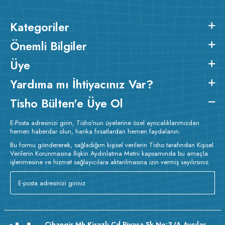
Kategoriler
Önemli Bilgiler
Üye
Yardıma mı İhtiyacınız Var?
Tisho Bülten'e Üye Ol
E-Posta adresinizi girin, Tisho'nun üyelerine özel ayrıcalıklarımızdan
hemen haberdar olun, harika fırsatlardan hemen faydalanın.
Bu formu göndererek, sağladığım kişisel verilerin Tisho tarafından Kişisel
Verilerin Korunmasına İlişkin Aydınlatma Metni kapsamında bu amaçla
işlenmesine ve hizmet sağlayıcılara aktarılmasına izin vermiş sayılırsınız.
v223.21
Cihangir Mh Kirazlı Cd Piyasa Sk No:3/A Avcılar