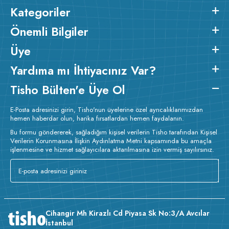
fabrikamızda
1.sınıf compact penye kumaş
kullanılarak
Kategoriler
üretilen, özel dikim ve işçilik uygulanan kaliteli bir üründür.
2
2
Ürünün kumaş m
gramajı ortalama 260 gr/m
dir.
Baskı
Önemli Bilgiler
Detayları :
Baskılarda kullanılan boyalar sertifikalı ve güvenlidir;
insan sağlığına zarar vermez.
Kumaş Kalınlığı :
Üye
Bakım :
Kısa programda
Yardıma mı İhtiyacınız Var?
o
maksimum 30
C de ve tersten yıkanır.
Kuru temizleme yapılmaz.
Kurutma makinesinde kurutulmaz.
Orta ısıda ve tersten ütülenir.
Tisho Bülten'e Üye Ol
E-Posta adresinizi girin, Tisho'nun üyelerine özel ayrıcalıklarımızdan
hemen haberdar olun, harika fırsatlardan hemen faydalanın.
Bu formu göndererek, sağladığım kişisel verilerin Tisho tarafından Kişisel
Verilerin Korunmasına İlişkin Aydınlatma Metni kapsamında bu amaçla
işlenmesine ve hizmet sağlayıcılara aktarılmasına izin vermiş sayılırsınız.
Cihangir Mh Kirazlı Cd Piyasa Sk No:3/A Avcılar
İstanbul