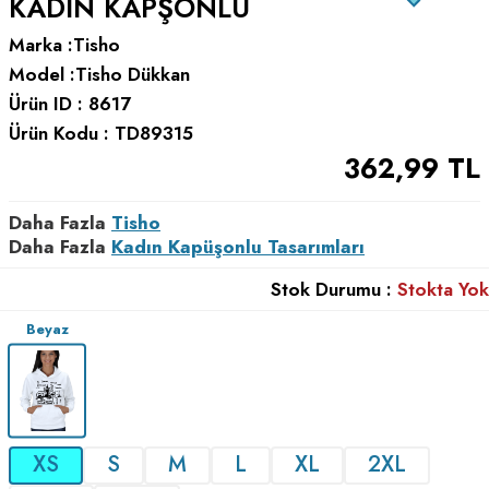
KADIN KAPŞONLU
Marka :
Tisho
Model :
Tisho Dükkan
Ürün ID :
8617
Ürün Kodu :
TD89315
362,99
TL
Daha Fazla
Tisho
Daha Fazla
Kadın Kapüşonlu Tasarımları
Stok Durumu :
Stokta Yok
Beyaz
XS
S
M
L
XL
2XL