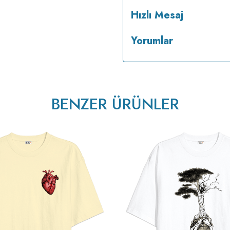
Hızlı Mesaj
v233.25
Yorumlar
BENZER ÜRÜNLER