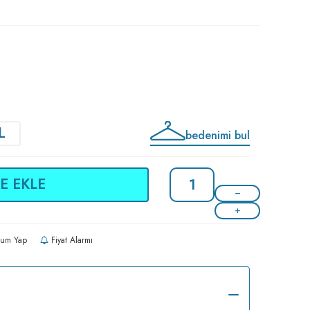
L
bedenimi bul
E EKLE
um Yap
Fiyat Alarmı