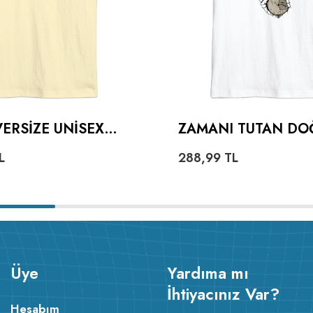
ERSIZE UNISEX
ZAMANI TUTAN DO
OVERSIZE UNISEX 
L
288,99
TL
Üye
Yardıma mı
İhtiyacınız Var?
Hesabım