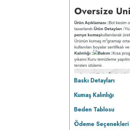
Oversize Uni
Ürün Açıklaması :
Bol kesim o
tasarlandı.
Ürün Detayları :
Yü
penye kumaş
kullanılarak üret
2
Ürünün kumaş m
gramajı ort
kullanılan boyalar sertifikalı 
Kalınlığı :
Bakım :
Kısa pro
yıkanır.
Kuru temizleme yapılm
tersten ütülenir.
Baskı Detayları
Kumaş Kalınlığı
Beden Tablosu
Ödeme Seçenekleri