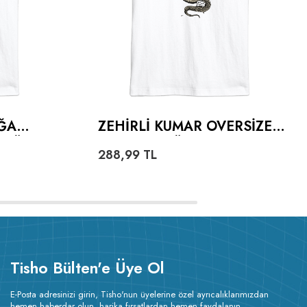
ĞA
ZEHIRLI KUMAR OVERSIZE
TIŞÖRT
UNISEX TIŞÖRT
288,99
TL
Tisho Bülten'e Üye Ol
E-Posta adresinizi girin, Tisho'nun üyelerine özel ayrıcalıklarımızdan
hemen haberdar olun, harika fırsatlardan hemen faydalanın.