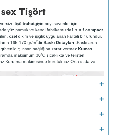
sex Tişört
versize tişört
rahat
giyinmeyi sevenler için
zde yüz pamuk ve kendi fabrikamızda
1.sınıf compact
ilen, özel dikim ve işçilik uygulanan kaliteli bir üründür.
2
alama 165-170 gr/m
dir.
Baskı Detayları :
Baskılarda
ve güvenlidir; insan sağlığına zarar vermez.
Kumaş
o
gramda maksimum 30
C sıcaklıkta ve tersten
az.
Kurutma makinesinde kurutulmaz.
Orta ısıda ve