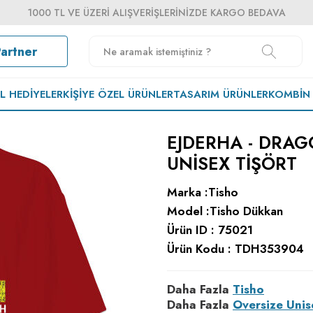
1000 TL VE ÜZERI ALIŞVERIŞLERINIZDE KARGO BEDAVA
Partner
EL HEDIYELER
KIŞIYE ÖZEL ÜRÜNLER
TASARIM ÜRÜNLER
KOMBIN
EJDERHA - DRAG
UNISEX TIŞÖRT
Marka :
Tisho
Model :
Tisho Dükkan
Ürün ID :
75021
Ürün Kodu :
TDH353904
Daha Fazla
Tisho
Daha Fazla
Oversize Unis