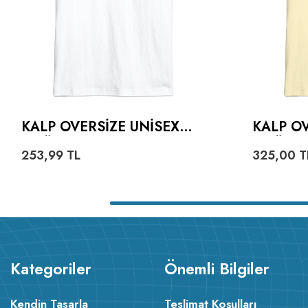
KALP OVERSIZE UNISEX
KALP OV
TIŞÖRT
TIŞÖRT
253,99
TL
325,00
T
Kategoriler
Önemli Bilgiler
Kendin Tasarla
Teslimat Koşulları