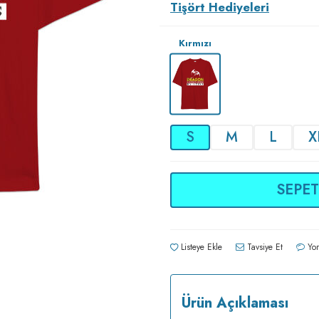
Tişört Hediyeleri
Kırmızı
S
M
L
X
SEPET
Listeye Ekle
Tavsiye Et
Yor
Ürün Açıklaması