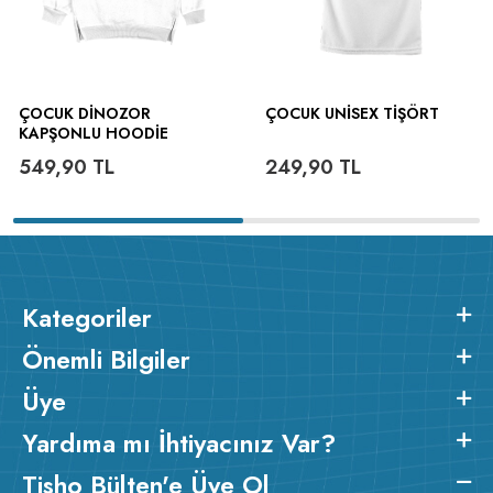
ÇOCUK DINOZOR
ÇOCUK UNISEX TIŞÖRT
KAPŞONLU HOODIE
549,90
TL
249,90
TL
Kategoriler
Önemli Bilgiler
Üye
Yardıma mı İhtiyacınız Var?
Tisho Bülten'e Üye Ol