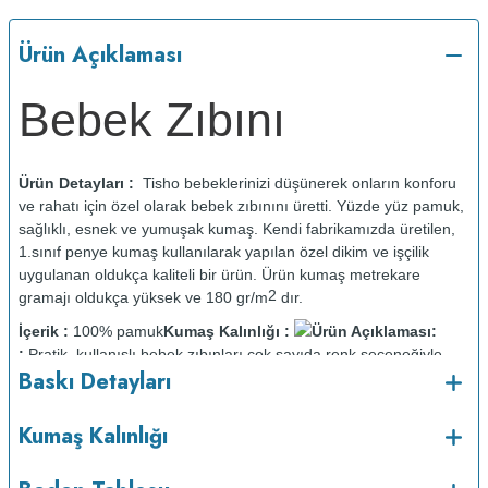
Ürün Açıklaması
Bebek Zıbını
Ürün Detayları :
Tisho bebeklerinizi düşünerek onların konforu
ve rahatı için özel olarak bebek zıbınını üretti. Yüzde yüz pamuk,
sağlıklı, esnek ve yumuşak kumaş. Kendi fabrikamızda üretilen,
1.sınıf penye kumaş kullanılarak yapılan özel dikim ve işçilik
uygulanan oldukça kaliteli bir ürün. Ürün kumaş metrekare
2
gramajı oldukça yüksek ve 180 gr/m
dır.
İçerik :
100% pamuk
Kumaş Kalınlığı :
Ürün Açıklaması:
:
Pratik, kullanışlı bebek zıbınları çok sayıda renk seçeneğiyle
Baskı Detayları
sunuluyor. İster yüzlerce hazır tasarımı kullanabilir, isterseniz size
özel bir resim veya yazı ekleyerek kendiniz dizayn edebilirsiniz.
Kumaş Kalınlığı