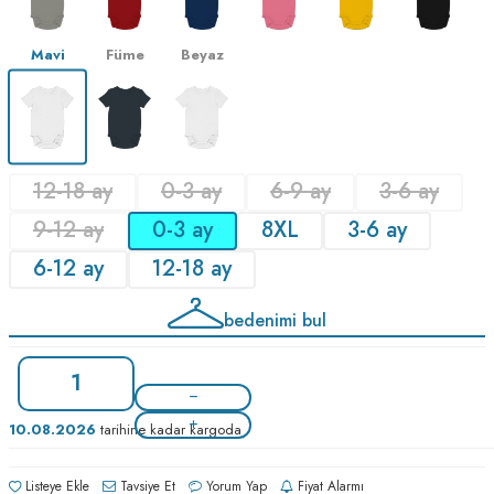
Mavi
Füme
Beyaz
12-18 ay
0-3 ay
6-9 ay
3-6 ay
9-12 ay
0-3 ay
8XL
3-6 ay
6-12 ay
12-18 ay
bedenimi bul
10.08.2026
tarihine kadar kargoda
Listeye Ekle
Tavsiye Et
Yorum Yap
Fiyat Alarmı