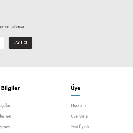
n hemen haberdar
KAYIT OL
Bilgiler
Üye
oşulları
Hesabım
leşmesi
Üye Girişi
eşmesi
Yeni Üyelik