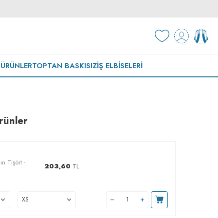
 ÜRÜNLER
TOPTAN BASKISIZ
İŞ ELBISELERI
rünler
n Tişört -
203,60
TL