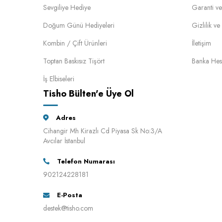
Sevgiliye Hediye
Garanti ve
Doğum Günü Hediyeleri
Gizlilik v
Kombin / Çift Ürünleri
İletişim
Toptan Baskısız Tişört
Banka Hes
İş Elbiseleri
Tisho Bülten'e Üye Ol
Adres
Cihangir Mh Kirazlı Cd Piyasa Sk No:3/A
Avcılar İstanbul
Telefon Numarası
902124228181
E-Posta
destek@tisho.com