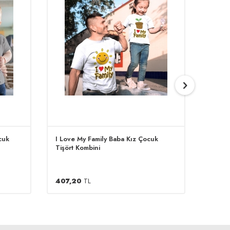
cuk
I Love My Family Baba Kız Çocuk
Seviml
Tişört Kombini
Kombi
407,20
TL
407,