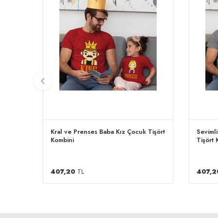
Kral ve Prenses Baba Kız Çocuk Tişört
Seviml
Kombini
Tişört 
407,20
TL
407,2