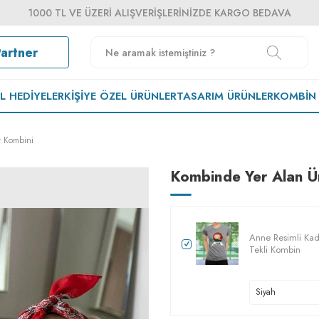
1000 TL VE ÜZERI ALIŞVERIŞLERINIZDE KARGO BEDAVA
Partner
EL HEDIYELER
KIŞIYE ÖZEL ÜRÜNLER
TASARIM ÜRÜNLER
KOMBIN
t Kombini
Kombinde Yer Alan Ü
Anne Resimli Kadı
Tekli Kombin