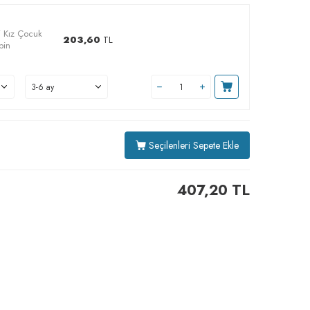
i Kız Çocuk
203,60
TL
bin
Seçilenleri Sepete Ekle
407,20
TL