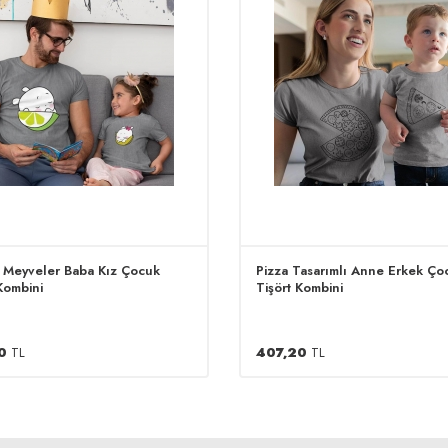
i Meyveler Baba Kız Çocuk
Pizza Tasarımlı Anne Erkek Ço
Kombini
Tişört Kombini
0
TL
407,20
TL